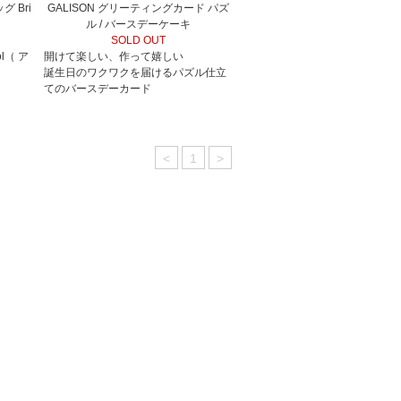
グ Bri
GALISON グリーティングカード パズ
ル / バースデーケーキ
SOLD OUT
l（ ア
開けて楽しい、作って嬉しい
誕生日のワクワクを届けるパズル仕立
てのバースデーカード
<
1
>