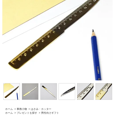
ホーム
>
事務小物
>
はさみ・カッター
ホーム
>
プレゼントを探す
>
男性向けギフト