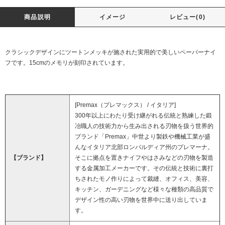
商品説明
イメージ
レビュー(0)
クラシックデザインにツートンメッキが施された実用的で美しいペーパーナイ
フです。15cmのメモリが刻印されています。
[Premax（プレマックス） / イタリア]
300年以上にわたり受け継がれる伝統と熟練した鍛
冶職人の技術力から生み出される刃物を扱う世界的
ブランド「Premax」中世より製鉄や機械工業が盛
んなイタリア北部ロンバルディア州のプレマーナ。
【ブランド】
そこに拠点を置きナイフやはさみなどの刃物を製造
する金属加工メーカーです。その伝統と技術に裏打
ちされたモノ作りによって裁縫、オフィス、美容、
キッチン、ガーデニングなど様々な種類の高品質で
デザイン性の高い刃物を世界中に送り出していま
す。