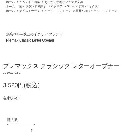
ホーム
>
イベント・特集
>
あったら便利なアイデア文具
ホーム
>
国・ブランドで探す
>
イタリア
>
Premax（プレマックス）
ホーム
>
テイストサーチ
>
クール・モノトーン
>
事務小物（クール・モノトーン）
創業300年以上のイタリア ブランド
Premax Classic Letter Opener
プレマックス クラシック レターオープナー
191019-02-1
3,520円(税込)
在庫状況 1
購入数