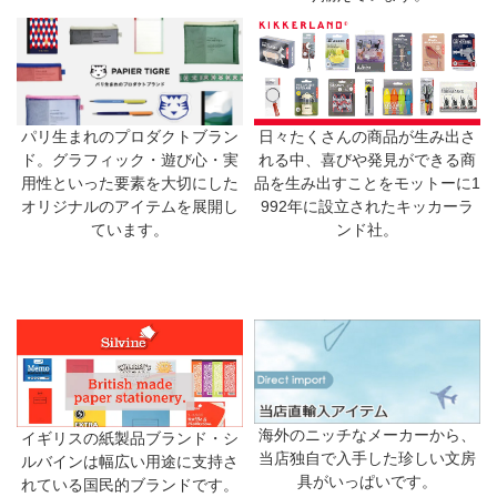
日々たくさんの商品が生み出さ
パリ生まれのプロダクトブラン
れる中、喜びや発見ができる商
ド。グラフィック・遊び心・実
品を生み出すことをモットーに1
用性といった要素を大切にした
992年に設立されたキッカーラ
オリジナルのアイテムを展開し
ンド社。
ています。
海外のニッチなメーカーから、
イギリスの紙製品ブランド・シ
当店独自で入手した珍しい文房
ルバインは幅広い用途に支持さ
具がいっぱいです。
れている国民的ブランドです。