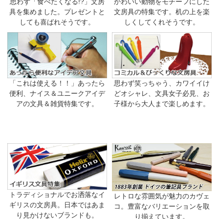
思わず「食べたくなる!?」文房
かわいい動物をモチーフにした
具を集めました。プレゼントと
文房具の特集です。机の上を楽
しても喜ばれそうです。
しくしてくれそうです。
「これは使える！！」あったら
思わず笑っちゃう、カワイイけ
便利、ナイス＆ユニークアイデ
どオシャレ、文具女子必見、お
アの文具＆雑貨特集です。
子様から大人まで楽しめます。
トラディショナルでお洒落なイ
レトロな雰囲気が魅力のカヴェ
ギリスの文房具。日本ではあま
コ。豊富なバリエーションを取
り見かけないブランドも。
り揃えています。