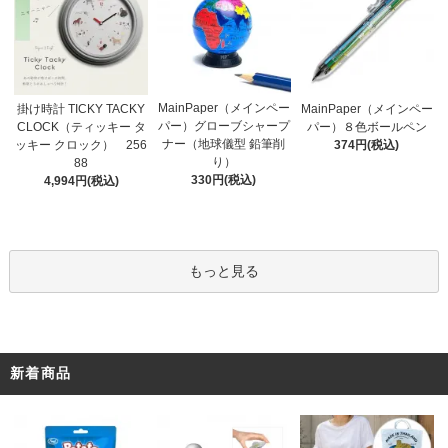
MainPaper（メインペー
掛け時計 TICKY TACKY
MainPaper（メインペー
パー）グローブシャープ
CLOCK（ティッキー タ
パー）８色ボールペン
ナー（地球儀型 鉛筆削
ッキー クロック） 256
374円(税込)
り）
88
330円(税込)
4,994円(税込)
もっと見る
新着商品