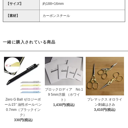
【サイズ】
約188×16mm
【素材】
カーボンスチール
一緒に購入されている商品
ブロックロディア No.1
9 5mm方眼 （ホワイ
Zero G Ball ゼロジーボ
プレマックス オロライ
ト）
ール15° 油性ボールペン
ン刺繍はさみ
1,430円(税込)
0.7mm（ブラックイン
3,410円(税込)
ク）
330円(税込)