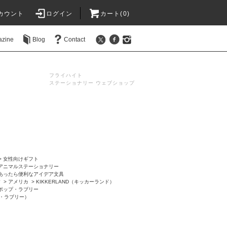
カウント
ログイン
カート(0)
azine
Blog
Contact
フライハイト
ステーショナリー ウェブショップ
>
女性向けギフト
アニマルステーショナリー
あったら便利なアイデア文具
す
>
アメリカ
>
KIKKERLAND（キッカーランド）
ポップ・ラブリー
・ラブリー）