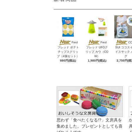
Fred
Fred
C
フレッド ポテト
フレッド UFOク
SUI ココス
チップスクリッ
リップ カウ（CO
イスサック 
プ（4個セット）
W）
グ
880円(税込)
1,980円(税込)
2,750円(税
思わず「食べたくなる!?」文房具を
集めました。プレゼントとしても喜