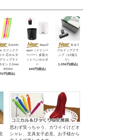
ErichKr
MainP
B.N.T
se エリックク
aper（メインペ
ブルドッグクラ
ウス 芯ホルダ
ーパー）多面カ
ンプ（12個入
 グリップライ
ットペンホルダ
り）
ネオン 2.0mm
ー
1,056円(税込)
65564
440円(税込)
352円(税込)
思わず笑っちゃう、カワイイけどオ
文
シャレ、文具女子必見、お子様から