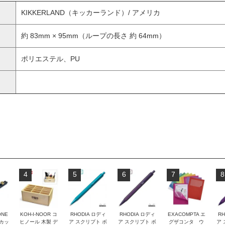
KIKKERLAND（キッカーランド）/ アメリカ
約 83mm × 95mm（ループの長さ 約 64mm）
ポリエステル、PU
4
5
6
7
8
ONE
KOH-I-NOOR コ
RHODIA ロディ
RHODIA ロディ
EXACOMPTA エ
RH
トカッ
ヒノール 木製 デ
ア スクリプト ボ
ア スクリプト ボ
グザコンタ ウ
ア 