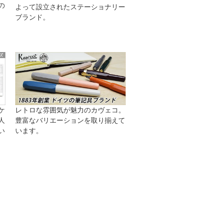
の
よって設立されたステーショナリー
ブランド。
ケ
レトロな雰囲気が魅力のカヴェコ。
人
豊富なバリエーションを取り揃えて
い
います。