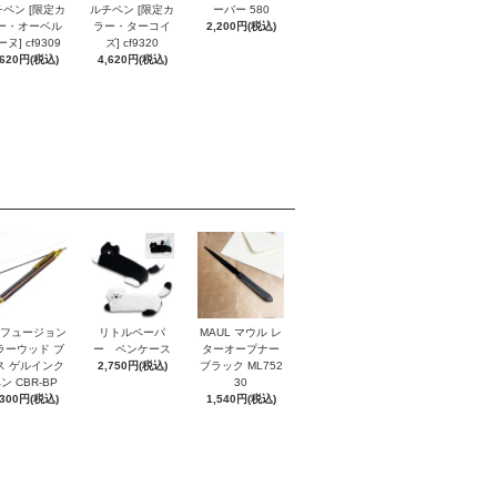
ペン [限定カ
ルチペン [限定カ
ーバー 580
ー・オーベル
ラー・ターコイ
2,200円(税込)
ヌ] cf9309
ズ] cf9320
,620円(税込)
4,620円(税込)
I フュージョン
リトルペーパ
MAUL マウル レ
ラーウッド ブ
ー ペンケース
ターオープナー
ス ゲルインク
2,750円(税込)
ブラック ML752
ン CBR-BP
30
,300円(税込)
1,540円(税込)