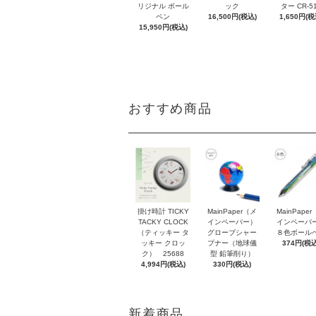
リジナル ボール
ック
ター CR-5
ペン
16,500円(税込)
1,650円(税
15,950円(税込)
おすすめ商品
掛け時計 TICKY
MainPaper（メ
MainPape
TACKY CLOCK
インペーパー）
インペーパ
（ティッキー タ
グローブシャー
８色ボール
ッキー クロッ
プナー（地球儀
374円(税込
ク） 25688
型 鉛筆削り）
4,994円(税込)
330円(税込)
新着商品