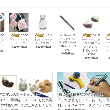
ErichKrause エ
OCO
COCO
グラス
ErichKr
リッククラウス
イ ラ
SUI ココスイ ト
オブジェ キャッ
ause エリックク
au
2B 替芯 2.0mm
バッ
ートバッグ
ト（クリア）
ラウス 消しゴム
ラ
（5本入り） 29
4,180円(税込)
3,520円(税込)
アクアマリン
ー
303
込)
【2個セット】
ン 
220円(税込)
65590
440円(税込)
かわいい動物をモチーフにした文房
「これは使える！！」あったら便
具の特集です。机の上を楽しくして
利、ナイス＆ユニークアイデアの