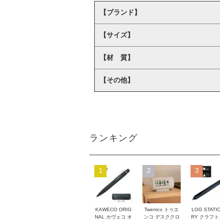
【ブランド】
【サイズ】
【材 質】
【その他】
ランキング
1
2
3
KAWECO ORIG
Twemco トゥエ
LOG STATI
NAL カヴェコ オ
ンコ デスククロ
RY クラフ