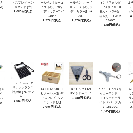
17
ィスプレイ ペン
ールペン [ターコ
ールペン [オーベ
ィンドフォルダ
ルチ
込)
スタンド [大]
イズ (限定・復活
ルジーヌ (限定ボ
ー A4サイズ 10
ラ
3,080円(税込)
ボディカラー)] cf
ディカラー)] cf9
枚セット(10色×
ジー
9386n
307
各1枚） EXC5
4
2,970円(税込)
2,970円(税込)
0200E
1,430円(税込)
ErichKrause エ
リッククラウス
r（メ
KOH-I-NOOR コ
TOOLS to LIVE
KIKKERLAND キ
IW
計算機 [PC テン
ー）
ヒノール 木製 デ
BY シザーズ - 3
ッカーランド
カ
キー]
ペン
ィスプレイ ペン
3,080円(税込)
ノイジーキーラ
ラ
4,950円(税込)
)
スタンド [大]
イト スペースガ
ペ
3,080円(税込)
ン 1517SG
3
1,045円(税込)