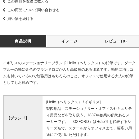
この商品を友達に教える
この商品について問い合わせる
買い物を続ける
商品説明
イメージ
レビュー(0)
イギリスのステーショナリーブランド Helix（ヘリックス）の鉛筆です。ダーク
ブルーの軸に金色のブランドロゴが入り高級感のある印象です。軸尾に消しゴ
ムも付いているので勉強用はもちろんのこと、オフィスで使用する大人の鉛筆
としてもお勧めです。
[Helix（ヘリックス） / イギリス]
製図用品・ステーショナリー・オフィスセキュリテ
ィ用品などを取り扱う、1887年創業の伝統あるメ
【ブランド】
ーカーです。 「OXFORD」はHelix社を代表するシ
リーズ名で、スクールからオフィスまで、幅広い用
途にご使用いただけます。