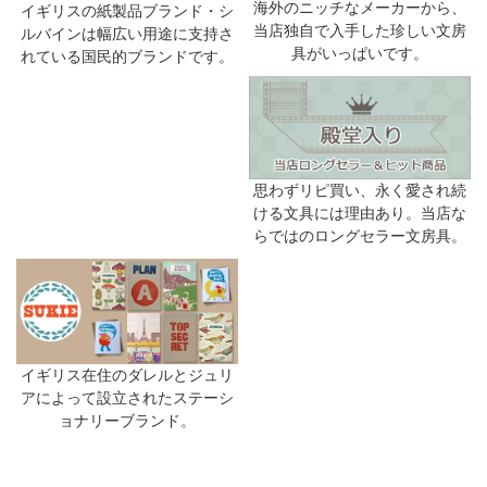
海外のニッチなメーカーから、
イギリスの紙製品ブランド・シ
当店独自で入手した珍しい文房
ルバインは幅広い用途に支持さ
具がいっぱいです。
れている国民的ブランドです。
思わずリピ買い、永く愛され続
ける文具には理由あり。当店な
らではのロングセラー文房具。
イギリス在住のダレルとジュリ
アによって設立されたステーシ
ョナリーブランド。