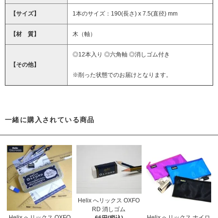
【サイズ】
1本のサイズ：190(長さ) x 7.5(直径) mm
【材 質】
木（軸）
◎12本入り ◎六角軸 ◎消しゴム付き
【その他】
※削った状態でのお届けとなります。
一緒に購入されている商品
Helix へリックス OXFO
RD 消しゴム
Helix へリックス OXFO
Helix へリックス ナイロ