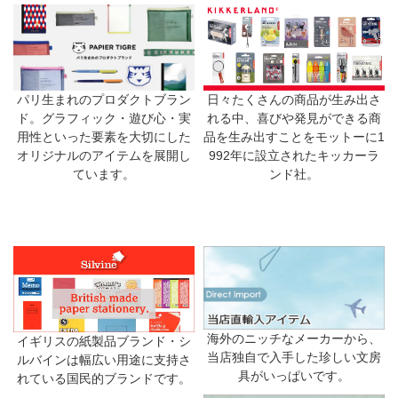
日々たくさんの商品が生み出さ
パリ生まれのプロダクトブラン
れる中、喜びや発見ができる商
ド。グラフィック・遊び心・実
品を生み出すことをモットーに1
用性といった要素を大切にした
992年に設立されたキッカーラ
オリジナルのアイテムを展開し
ンド社。
ています。
海外のニッチなメーカーから、
イギリスの紙製品ブランド・シ
当店独自で入手した珍しい文房
ルバインは幅広い用途に支持さ
具がいっぱいです。
れている国民的ブランドです。