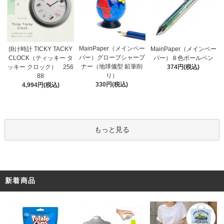
MainPaper（メインペー
掛け時計 TICKY TACKY
MainPaper（メインペー
パー）グローブシャープ
CLOCK（ティッキー タ
パー）８色ボールペン
ナー（地球儀型 鉛筆削
ッキー クロック） 256
374円(税込)
り）
88
330円(税込)
4,994円(税込)
もっと見る
新着商品