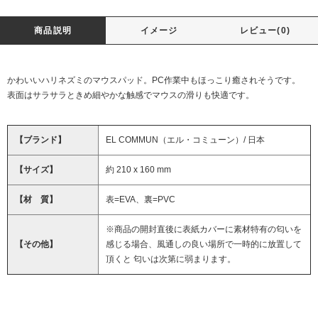
商品説明
イメージ
レビュー(0)
かわいいハリネズミのマウスパッド。PC作業中もほっこり癒されそうです。
表面はサラサラときめ細やかな触感でマウスの滑りも快適です。
【ブランド】
EL COMMUN（エル・コミューン）/ 日本
【サイズ】
約 210 x 160 mm
【材 質】
表=EVA、裏=PVC
※商品の開封直後に表紙カバーに素材特有の匂いを
【その他】
感じる場合、風通しの良い場所で一時的に放置して
頂くと 匂いは次第に弱まります。