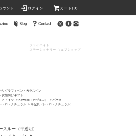
カウント
ログイン
カート(0)
azine
Blog
Contact
フライハイト
ステーショナリー ウェブショップ
カリグラフィペン・ガラスペン
>
女性向けギフト
す
>
ドイツ
>
Kaweco（カヴェコ）
>
パケオ
レトロ・ナチュラル
>
筆記具（レトロ・ナチュラル）
ースルー（半透明）