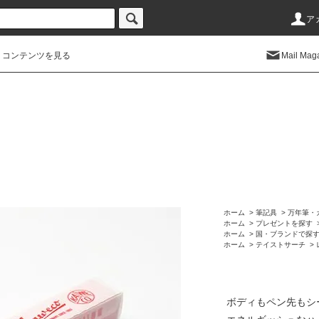
ア
コンテンツを見る
Mail Mag
ホーム
>
筆記具
>
万年筆・
ホーム
>
プレゼントを探す
ホーム
>
国・ブランドで探
ホーム
>
テイストサーチ
>
ボディもペン先もシ