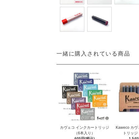
一緒に購入されている商品
カヴェコ インクカートリッジ
Kaweco カ
（6本入り）
トリッジ 
605円(税込)
1,54