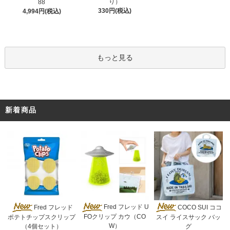
り）
88
330円(税込)
4,994円(税込)
もっと見る
新着商品
Fred フレッド U
Fred フレッド
COCO SUI ココ
FOクリップ カウ（CO
ポテトチップスクリップ
スイ ライスサック バッ
W）
（4個セット）
グ