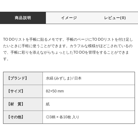
商品説明
イメージ
レビュー(0)
TO DOリストを手帳に貼るメモです。手帳のページにTO DOリストを付け足し
たいときに手軽に使うことができます。カラフルな模様がほどこされているの
で、手帳に彩りを添えながらちょっとしたTO DOを管理をすることができま
す。
【ブランド】
水縞 (みずしま) / 日本
【サイズ】
82×50 mm
【材 質】
紙
【その他】
◎3柄 × 各10枚 入り