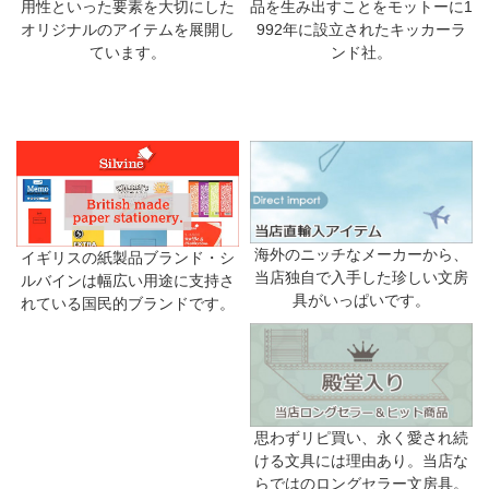
品を生み出すことをモットーに1
用性といった要素を大切にした
992年に設立されたキッカーラ
オリジナルのアイテムを展開し
ンド社。
ています。
海外のニッチなメーカーから、
イギリスの紙製品ブランド・シ
当店独自で入手した珍しい文房
ルバインは幅広い用途に支持さ
具がいっぱいです。
れている国民的ブランドです。
思わずリピ買い、永く愛され続
ける文具には理由あり。当店な
らではのロングセラー文房具。