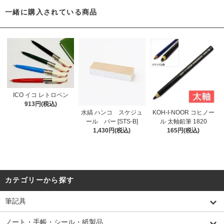
一緒に購入されている商品
ICO イコ レトロペン
913円(税込)
水縞 ハンコ スケジュ
KOH-I-NOOR コヒノー
ール バー [STS-B]
ル 太軸鉛筆 1820
1,430円(税込)
165円(税込)
カテゴリーから探す
筆記具
ノート・手帳・シール・紙製品