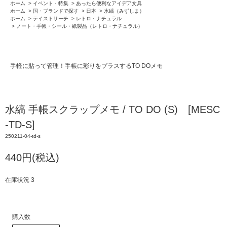
ホーム
>
イベント・特集
>
あったら便利なアイデア文具
ホーム
>
国・ブランドで探す
>
日本
>
水縞（みずしま）
ホーム
>
テイストサーチ
>
レトロ・ナチュラル
>
ノート・手帳・シール・紙製品（レトロ・ナチュラル）
手軽に貼って管理！手帳に彩りをプラスするTO DOメモ
水縞 手帳スクラップメモ / TO DO (S) [MESC
-TD-S]
250211-04-td-s
440円(税込)
在庫状況 3
購入数