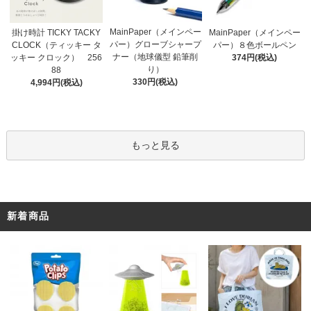
MainPaper（メインペー
掛け時計 TICKY TACKY
MainPaper（メインペー
パー）グローブシャープ
CLOCK（ティッキー タ
パー）８色ボールペン
ナー（地球儀型 鉛筆削
ッキー クロック） 256
374円(税込)
り）
88
330円(税込)
4,994円(税込)
もっと見る
新着商品