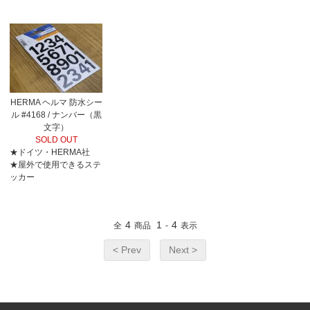
HERMA ヘルマ 防水シー
ル #4168 / ナンバー（黒
文字）
SOLD OUT
★ドイツ・HERMA社
★屋外で使用できるステ
ッカー
4
1
4
全
商品
-
表示
< Prev
Next >