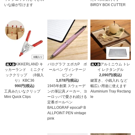
いな線が引けます
BIRDY BOX CUTTER
KIKKERLAND キ
バログラフ エポカP ボ
アルミニウム トレ
ッカーランド ミニクイ
ールペン ヴィンテージ
イ レクタングル
ッククリップ （8個入
ピンク
2,090円(税込)
り） KBC36
1,078円(税込)
鍵置き、小銭入れ など
990円(税込)
1945年創業 スウェーデ
幅広い用途に使えます
工具みたいなクリップ
ンの筆記具メーカー、ヨ
Aluminium Tray Rectang
Mini Quick Clips
ーロッパで愛され続ける
le
定番ボールペン
BALLOGRAF epocaP B
ALLPOINT PEN vintage
pink