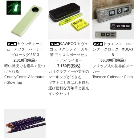
カウンティーコ
KAWECO カヴェ
トゥエンコ カレ
ム アフターバーナー
コ カリグラフィー 万年
ンダークロック #BQ-3
グロータグ 3613
筆 アイススポーツセッ
8
2,310円(税込)
ト ハイライター
36,300円(税込)
暗い状況でも素早く見つ
7,150円(税込)
フリップ式の世界的メー
けられる
カリグラフィーや文字の
カー
CountyComm Afterburne
マーキングができる
Twemco Calendar Clock
r Glow Tag
ギフトにも喜ばれる持ち
運び便利な万年筆と蛍光
インクセット