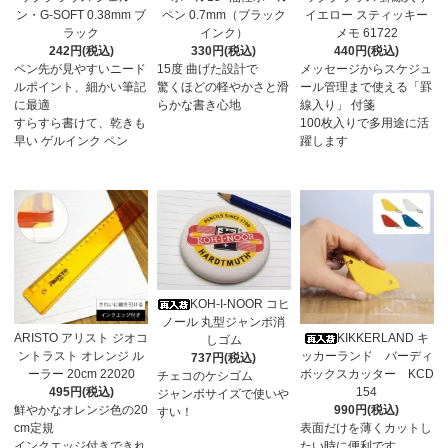
ン・G-SOFT 0.38mm ブ
ペン 0.7mm（ブラック
イエロー スティッキー
ラック
インク）
メモ 61722
242円(税込)
330円(税込)
440円(税込)
ペン先が見やすいニード
15度 曲げた設計で
メッセージからスケジュ
ルポイント、細かい筆記
驚くほどの軽やかさと滑
ール管理まで使える「罫
に最適
らかな書き心地
線入り」 付箋
すらすら書けて、乾きも
100枚入りで多用途に活
早い ゲルインク ペン
躍します
KOH-I-NOOR コヒ
ノール 丸型ジャンボ消
ARISTO アリスト ジオコ
KIKKERLAND キ
しゴム
ントラスト オレンジ ル
ッカーランド バーディ
737円(税込)
ーラー 20cm 22020
ボックスカッター KCD
チェコのケシゴム
495円(税込)
154
ジャンボサイズで使いや
鮮やかなオレンジ色の20
990円(税込)
すい！
cm定規
表面だけを薄くカットし
インクエッジ付きできれ
たい時に便利です