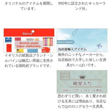
992年に設立されたキッカーラ
オリジナルのアイテムを展開し
ンド社。
ています。
海外のニッチなメーカーから、
イギリスの紙製品ブランド・シ
当店独自で入手した珍しい文房
ルバインは幅広い用途に支持さ
具がいっぱいです。
れている国民的ブランドです。
思わずリピ買い、永く愛され続
ける文具には理由あり。当店な
らではのロングセラー文房具。