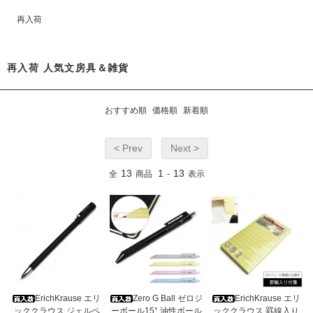
再入荷
再入荷 人気文房具＆雑貨
おすすめ順
価格順
新着順
< Prev
Next >
13
1
13
全
商品
-
表示
ErichKrause エリ
Zero G Ball ゼロジ
ErichKrause エリ
ッククラウス ジェルペ
ーボール15° 油性ボール
ッククラウス 罫線入り