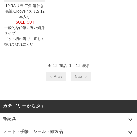
LYRA リラ 三角 溝付き
鉛筆 Groove / スリム 12
本入り
SOLD OUT
一般的な鉛筆に近い細身
タイプ
ドット柄の溝で、正しく
握れて疲れにくい
13
1
13
全
商品
-
表示
< Prev
Next >
カテゴリーから探す
筆記具
ノート・手帳・シール・紙製品