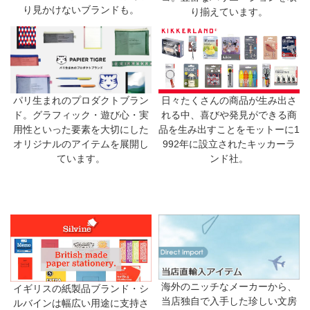
り見かけないブランドも。
り揃えています。
日々たくさんの商品が生み出さ
パリ生まれのプロダクトブラン
れる中、喜びや発見ができる商
ド。グラフィック・遊び心・実
品を生み出すことをモットーに1
用性といった要素を大切にした
992年に設立されたキッカーラ
オリジナルのアイテムを展開し
ンド社。
ています。
海外のニッチなメーカーから、
イギリスの紙製品ブランド・シ
当店独自で入手した珍しい文房
ルバインは幅広い用途に支持さ