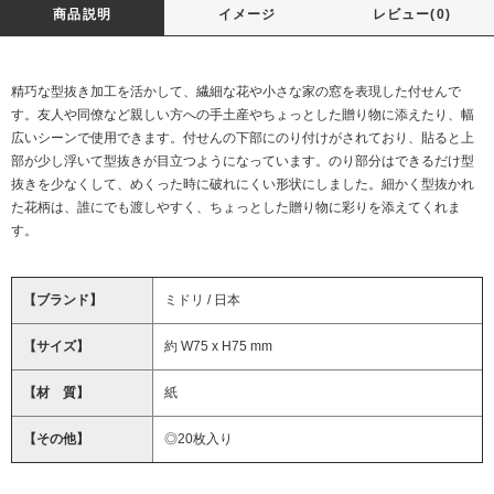
商品説明
イメージ
レビュー(0)
精巧な型抜き加工を活かして、繊細な花や小さな家の窓を表現した付せんで
す。友人や同僚など親しい方への手土産やちょっとした贈り物に添えたり、幅
広いシーンで使用できます。付せんの下部にのり付けがされており、貼ると上
部が少し浮いて型抜きが目立つようになっています。のり部分はできるだけ型
抜きを少なくして、めくった時に破れにくい形状にしました。細かく型抜かれ
た花柄は、誰にでも渡しやすく、ちょっとした贈り物に彩りを添えてくれま
す。
【ブランド】
ミドリ / 日本
【サイズ】
約 W75 x H75 mm
【材 質】
紙
【その他】
◎20枚入り