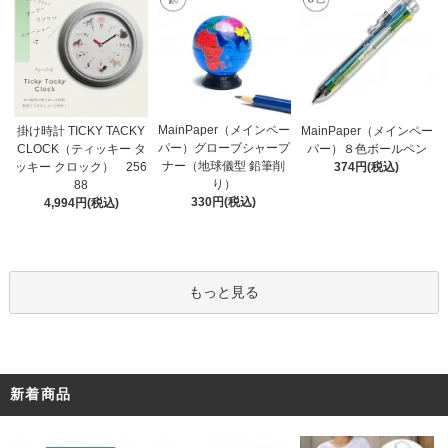
MainPaper（メインペー
掛け時計 TICKY TACKY
MainPaper（メインペー
パー）グローブシャープ
CLOCK（ティッキー タ
パー）８色ボールペン
ナー（地球儀型 鉛筆削
ッキー クロック） 256
374円(税込)
り）
88
330円(税込)
4,994円(税込)
もっと見る
新着商品