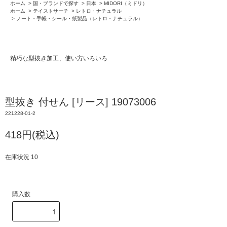
ホーム
>
国・ブランドで探す
>
日本
>
MIDORI（ミドリ）
ホーム
>
テイストサーチ
>
レトロ・ナチュラル
>
ノート・手帳・シール・紙製品（レトロ・ナチュラル）
精巧な型抜き加工、使い方いろいろ
型抜き 付せん [リース] 19073006
221228-01-2
418円(税込)
在庫状況 10
購入数