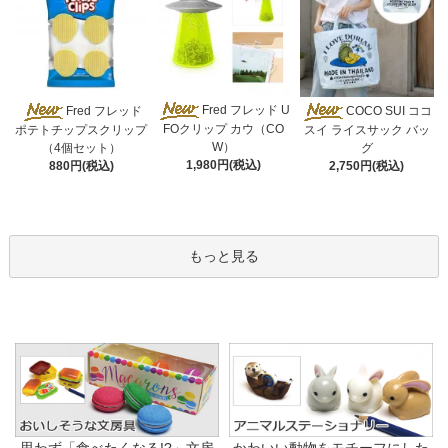
Fred フレッド U
Fred フレッド
COCO SUI ココ
FOクリップ カウ（CO
ポテトチップスクリップ
スイ ライスサック バッ
W）
（4個セット）
グ
1,980円(税込)
880円(税込)
2,750円(税込)
もっと見る
思わず「食べたくなる!?」文房
かわいい動物をモチーフにした