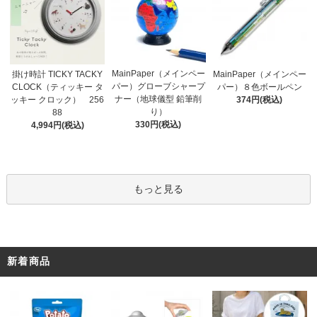
MainPaper（メインペー
掛け時計 TICKY TACKY
MainPaper（メインペー
パー）グローブシャープ
CLOCK（ティッキー タ
パー）８色ボールペン
ナー（地球儀型 鉛筆削
ッキー クロック） 256
374円(税込)
り）
88
330円(税込)
4,994円(税込)
もっと見る
新着商品