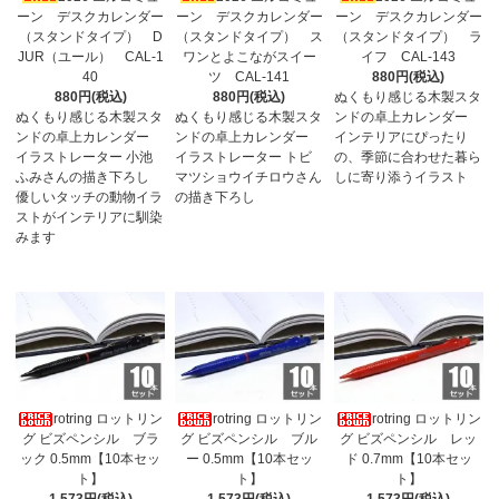
ーン デスクカレンダー
ーン デスクカレンダー
ーン デスクカレンダー
（スタンドタイプ） D
（スタンドタイプ） ス
（スタンドタイプ） ラ
JUR（ユール） CAL-1
ワンとよこながスイー
イフ CAL-143
40
ツ CAL-141
880円(税込)
880円(税込)
880円(税込)
ぬくもり感じる木製スタ
ぬくもり感じる木製スタ
ぬくもり感じる木製スタ
ンドの卓上カレンダー
ンドの卓上カレンダー
ンドの卓上カレンダー
インテリアにぴったり
イラストレーター 小池
イラストレーター トビ
の、季節に合わせた暮ら
ふみさんの描き下ろし
マツショウイチロウさん
しに寄り添うイラスト
優しいタッチの動物イラ
の描き下ろし
ストがインテリアに馴染
みます
rotring ロットリン
rotring ロットリン
rotring ロットリン
グ ビズペンシル ブラ
グ ビズペンシル ブル
グ ビズペンシル レッ
ック 0.5mm【10本セッ
ー 0.5mm【10本セッ
ド 0.7mm【10本セッ
ト】
ト】
ト】
1,573円(税込)
1,573円(税込)
1,573円(税込)