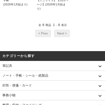
手帳
【ミニサイズ】【1日1ペ
(2026年1月始まり)
ージ】(2026年1月始ま
り)
8
1
8
全
商品
-
表示
< Prev
Next >
カテゴリーから探す
筆記具
ノート・手帳・シール・紙製品
封筒・便箋・カード
事務小物