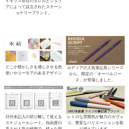
イギリス在住のダレルとジュリ
アによって設立されたステーシ
ョナリーブランド。
どこか懐かしさを感じさせる色
ロディアの人気筆記具シリーズ
使いやユーモアのあるデザイン
から、限定の「オーベルジー
ヌ」が登場しました。
日付未記入の切り離して使える
レトロな雰囲気が魅力のカヴェ
スケジュールシート。自由度の
コ。豊富なバリエーションを取
高さが人気の秘密で、様々な用
り揃えています。