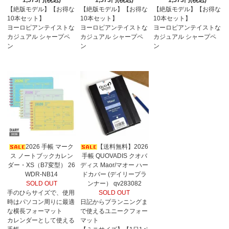
【絶版モデル】【お得な
【絶版モデル】【お得な
【絶版モデル】【お得な
10本セット】
10本セット】
10本セット】
ヨーロピアンテイストな
ヨーロピアンテイストな
ヨーロピアンテイストな
カジュアル シャープペ
カジュアル シャープペ
カジュアル シャープペ
ン
ン
ン
2026 手帳 マーク
【送料無料】2026
ス ノートブックカレン
手帳 QUOVADIS クオバ
ダー・XS（B7変型） 26
ディス Maor/マオー ハー
WDR-NB14
ドカバー (デイリープラ
SOLD OUT
ンナー） qv283082
手のひらサイズで、使用
SOLD OUT
時はパソコン周りに最適
日記からプランニングま
な横長フォーマット
で使えるユニークフォー
カレンダーとして使える
マット