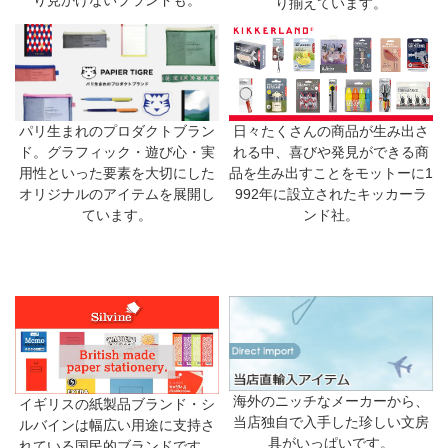
り見かけないブランドも。
り揃えています。
日々たくさんの商品が生み出さ
パリ生まれのプロダクトブラン
れる中、喜びや発見ができる商
ド。グラフィック・遊び心・実
品を生み出すことをモットーに1
用性といった要素を大切にした
992年に設立されたキッカーラ
オリジナルのアイテムを展開し
ンド社。
ています。
海外のニッチなメーカーから、
イギリスの紙製品ブランド・シ
当店独自で入手した珍しい文房
ルバインは幅広い用途に支持さ
具がいっぱいです。
れている国民的ブランドです。