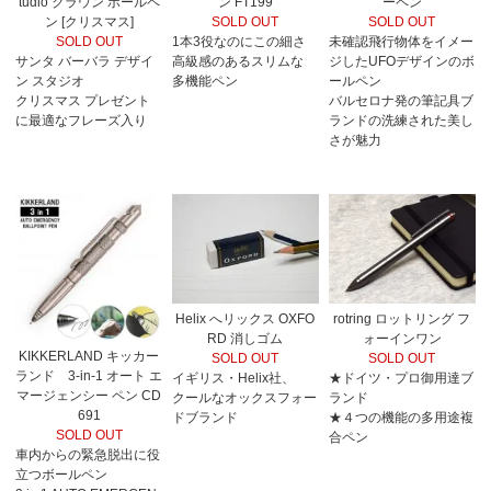
tudio クラウン ボールペ
ン FT199
ーペン
ン [クリスマス]
SOLD OUT
SOLD OUT
SOLD OUT
1本3役なのにこの細さ
未確認飛行物体をイメー
サンタ バーバラ デザイ
高級感のあるスリムな
ジしたUFOデザインのボ
ン スタジオ
多機能ペン
ールペン
クリスマス プレゼント
バルセロナ発の筆記具ブ
に最適なフレーズ入り
ランドの洗練された美し
さが魅力
Helix へリックス OXFO
rotring ロットリング フ
RD 消しゴム
ォーインワン
KIKKERLAND キッカー
SOLD OUT
SOLD OUT
ランド 3-in-1 オート エ
イギリス・Helix社、
★ドイツ・プロ御用達ブ
マージェンシー ペン CD
クールなオックスフォー
ランド
691
ドブランド
★４つの機能の多用途複
SOLD OUT
合ペン
車内からの緊急脱出に役
立つボールペン