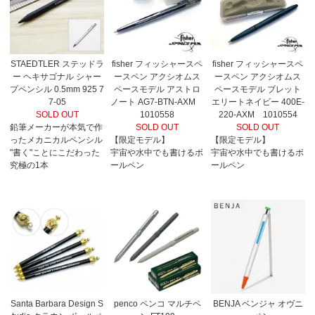
STAEDTLER ステッドラ
fisher フィッシャースペ
fisher フィッシャースペ
ー ヘキサゴナル シャー
ースペン アクシオムス
ースペン アクシオムス
プペンシル 0.5mm 925 7
ペースモデル アストロ
ペースモデル ブレット
7-05
ノート AG7-BTN-AXM
エリートネイビー 400E-
SOLD OUT
1010558
220-AXM 1010554
鉛筆メーカーが本気で作
SOLD OUT
SOLD OUT
ったメカニカルペンシル
【限定モデル】
【限定モデル】
"書く"ことにこだわった
宇宙や水中でも書けるボ
宇宙や水中でも書けるボ
究極の1本
ールペン
ールペン
Santa Barbara Design S
penco ペンコ マルチペ
BENJA ベンジャ オヴニ