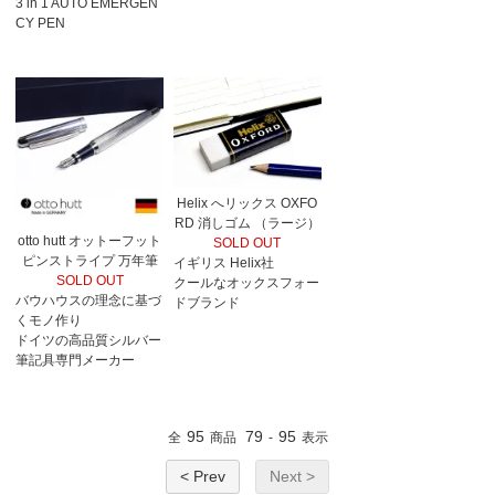
3 in 1 AUTO EMERGEN
CY PEN
Helix へリックス OXFO
RD 消しゴム （ラージ）
otto hutt オットーフット
SOLD OUT
ピンストライプ 万年筆
イギリス Helix社
SOLD OUT
クールなオックスフォー
バウハウスの理念に基づ
ドブランド
くモノ作り
ドイツの高品質シルバー
筆記具専門メーカー
95
79
95
全
商品
-
表示
< Prev
Next >