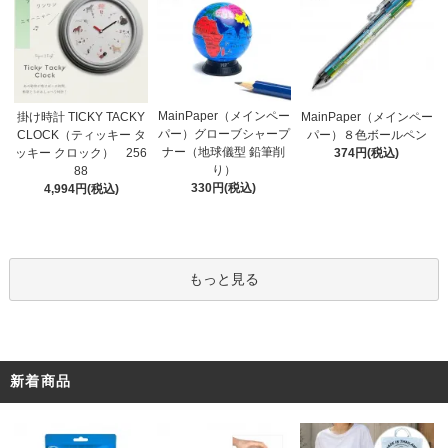
MainPaper（メインペー
掛け時計 TICKY TACKY
MainPaper（メインペー
パー）グローブシャープ
CLOCK（ティッキー タ
パー）８色ボールペン
ナー（地球儀型 鉛筆削
ッキー クロック） 256
374円(税込)
り）
88
330円(税込)
4,994円(税込)
もっと見る
新着商品