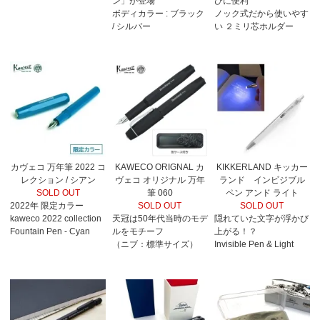
ン」が登場
びに便利
ボディカラー : ブラック
ノック式だから使いやす
/ シルバー
い ２ミリ芯ホルダー
カヴェコ 万年筆 2022 コ
KAWECO ORIGNAL カ
KIKKERLAND キッカー
レクション / シアン
ヴェコ オリジナル 万年
ランド インビジブル
SOLD OUT
筆 060
ペン アンド ライト
2022年 限定カラー
SOLD OUT
SOLD OUT
kaweco 2022 collection
天冠は50年代当時のモデ
隠れていた文字が浮かび
Fountain Pen - Cyan
ルをモチーフ
上がる！？
（ニブ：標準サイズ）
Invisible Pen & Light