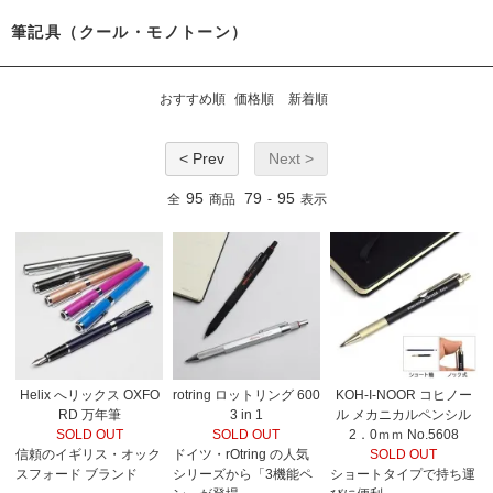
筆記具（クール・モノトーン）
おすすめ順
価格順
新着順
< Prev
Next >
95
79
95
全
商品
-
表示
Helix へリックス OXFO
rotring ロットリング 600
KOH-I-NOOR コヒノー
RD 万年筆
3 in 1
ル メカニカルペンシル
SOLD OUT
SOLD OUT
2．0ｍｍ No.5608
信頼のイギリス・オック
ドイツ・rOtring の人気
SOLD OUT
スフォード ブランド
シリーズから「3機能ペ
ショートタイプで持ち運