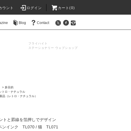
カウント
ログイン
カート(0)
azine
Blog
Contact
フライハイト
ステーショナリー ウェブショップ
ド
>
多目的
レトロ・ナチュラル
製品（レトロ・ナチュラル）
ントと罫線を箔押しでデザイン
ペンインク TL070 / 猫 TL071