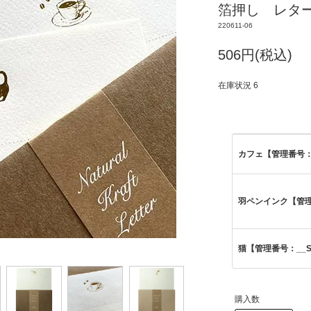
箔押し レタ
220611-06
506円(税込)
在庫状況 6
カフェ【管理番号：__
羽ペンインク【管理番
猫【管理番号：__S-
購入数