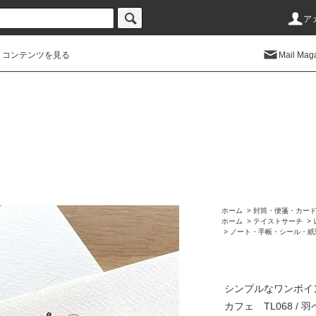
ア
コンテンツを見る
Mail Mag
ホーム
>
封筒・便箋・カー
ホーム
>
テイストサーチ
>
>
ノート・手帳・シール・紙
シンプルなワンポイ
カフェ TL068 / 羽