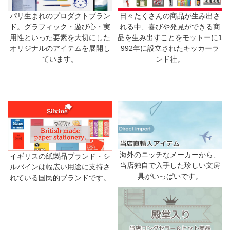
日々たくさんの商品が生み出さ
パリ生まれのプロダクトブラン
れる中、喜びや発見ができる商
ド。グラフィック・遊び心・実
品を生み出すことをモットーに1
用性といった要素を大切にした
992年に設立されたキッカーラ
オリジナルのアイテムを展開し
ンド社。
ています。
海外のニッチなメーカーから、
イギリスの紙製品ブランド・シ
当店独自で入手した珍しい文房
ルバインは幅広い用途に支持さ
具がいっぱいです。
れている国民的ブランドです。