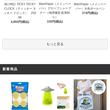
MainPaper（メインペー
掛け時計 TICKY TACKY
MainPaper（メインペー
パー）グローブシャープ
CLOCK（ティッキー タ
パー）８色ボールペン
ナー（地球儀型 鉛筆削
ッキー クロック） 256
374円(税込)
り）
88
330円(税込)
4,994円(税込)
もっと見る
新着商品