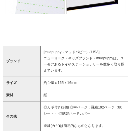
[mudpuppy（マッドパピー）/ USA]
ニューヨーク・キッズブランド・mudpuppyは、ユ
ブランド
ーモアあるトイやステーショナリーを数多く取り揃
えています。
サイズ
約 140 x 165 x 16mm
素材
紙
◎カギ付き(2個) ◎中ページ：罫線192ページ（86
シート） ◎紙製ハードカバー
その他
※鍵(カギ)は簡易的なものとなります。