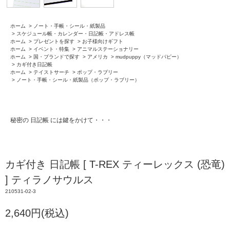
ホーム
>
ノート・手帳・シール・紙製品
>
スケジュール帳・カレンダー・日記帳・アドレス帳
ホーム
>
プレゼントを探す
>
お子様向けギフト
ホーム
>
イベント・特集
>
アニマルステーショナリー
ホーム
>
国・ブランドで探す
>
アメリカ
>
mudpuppy（マッドパピー）
>
カギ付き日記帳
ホーム
>
テイストサーチ
>
ポップ・ラブリー
>
ノート・手帳・シール・紙製品（ポップ・ラブリー）
秘密の 日記帳 には鍵をかけて・・・
カギ付き 日記帳 [ T-REX ティーレックス (恐竜)
] ティラノサウルス
210531-02-3
2,640円(税込)