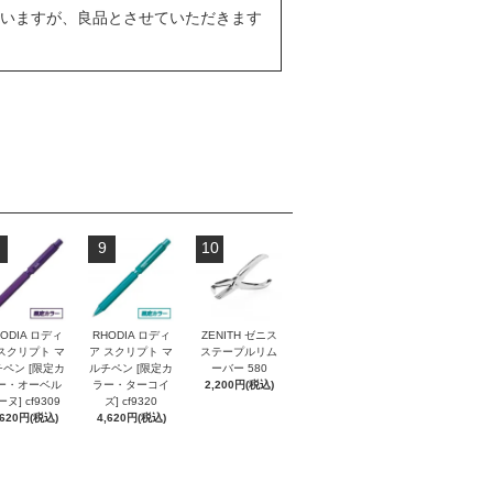
いますが、良品とさせていただきます
9
10
ODIA ロディ
RHODIA ロディ
ZENITH ゼニス
スクリプト マ
ア スクリプト マ
ステープルリム
ペン [限定カ
ルチペン [限定カ
ーバー 580
ー・オーベル
ラー・ターコイ
2,200円(税込)
ヌ] cf9309
ズ] cf9320
,620円(税込)
4,620円(税込)