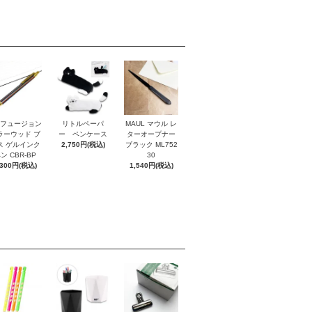
I フュージョン
リトルペーパ
MAUL マウル レ
ラーウッド ブ
ー ペンケース
ターオープナー
ス ゲルインク
2,750円(税込)
ブラック ML752
ン CBR-BP
30
,300円(税込)
1,540円(税込)