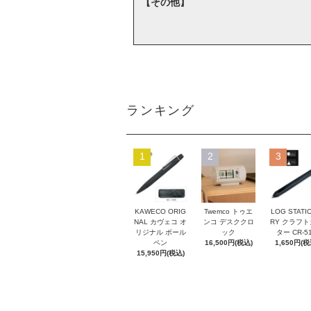
【その他】
ランキング
1
2
3
KAWECO ORIG
Twemco トゥエ
LOG STATI
NAL カヴェコ オ
ンコ デスククロ
RY クラフ
リジナル ボール
ック
ター CR-5
ペン
16,500円(税込)
1,650円(税
15,950円(税込)