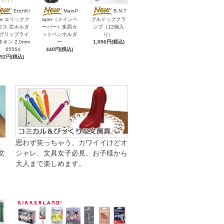
ErichKr
MainP
B.N.T
se エリックク
aper（メインペ
ブルドッグクラ
ウス 芯ホルダ
ーパー）多面カ
ンプ（12個入
 グリップライ
ットペンホルダ
り）
ネオン 2.0mm
ー
1,056円(税込)
65564
440円(税込)
352円(税込)
思わず笑っちゃう、カワイイけどオ
文
シャレ、文具女子必見、お子様から
大人まで楽しめます。