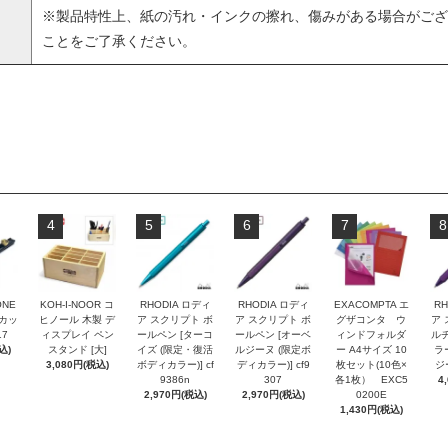
※製品特性上、紙の汚れ・インクの擦れ、傷みがある場合がござ
ことをご了承ください。
4
5
6
7
8
ONE
KOH-I-NOOR コ
RHODIA ロディ
RHODIA ロディ
EXACOMPTA エ
RH
トカッ
ヒノール 木製 デ
ア スクリプト ボ
ア スクリプト ボ
グザコンタ ウ
ア 
17
ィスプレイ ペン
ールペン [ターコ
ールペン [オーベ
ィンドフォルダ
ルチ
込)
スタンド [大]
イズ (限定・復活
ルジーヌ (限定ボ
ー A4サイズ 10
ラ
3,080円(税込)
ボディカラー)] cf
ディカラー)] cf9
枚セット(10色×
ジー
9386n
307
各1枚） EXC5
4
2,970円(税込)
2,970円(税込)
0200E
1,430円(税込)