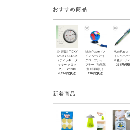
おすすめ商品
掛け時計 TICKY
MainPaper（メ
MainPape
TACKY CLOCK
インペーパー）
インペーパ
（ティッキー タ
グローブシャー
８色ボール
ッキー クロッ
プナー（地球儀
374円(税込
ク） 25688
型 鉛筆削り）
4,994円(税込)
330円(税込)
新着商品