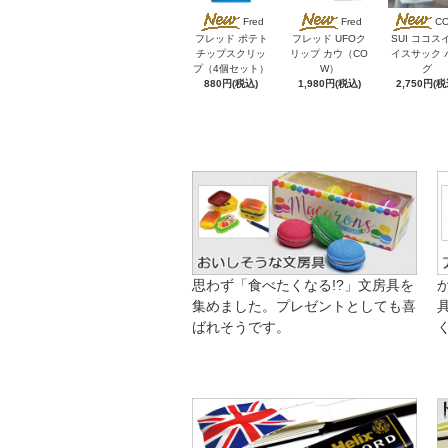
Fred
Fred
C
フレッド ポテト
フレッド UFOク
SUI ココス
チップスクリッ
リップ カウ（CO
イスサック 
プ（4個セット）
W）
グ
880円(税込)
1,980円(税込)
2,750円(税
思わず「食べたくなる!?」文房具を
集めました。プレゼントとしても喜
ばれそうです。