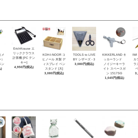
ErichKrause エ
リッククラウス
r（メ
KOH-I-NOOR コ
TOOLS to LIVE
KIKKERLAND キ
IW
計算機 [PC テン
ー）
ヒノール 木製 デ
BY シザーズ - 3
ッカーランド
カ
キー]
ペン
ィスプレイ ペン
3,080円(税込)
ノイジーキーラ
ラ
4,950円(税込)
)
スタンド [大]
イト スペースガ
ペ
3,080円(税込)
ン 1517SG
3
1,045円(税込)