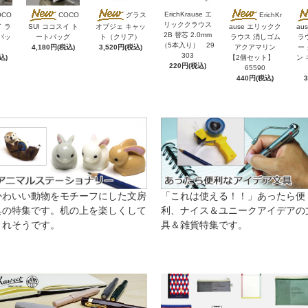
ErichKrause エ
OCO
COCO
グラス
ErichKr
リッククラウス
イ ラ
SUI ココスイ ト
オブジェ キャッ
ause エリックク
au
2B 替芯 2.0mm
バッ
ートバッグ
ト（クリア）
ラウス 消しゴム
ラ
（5本入り） 29
4,180円(税込)
3,520円(税込)
アクアマリン
ー
303
込)
【2個セット】
ン 
220円(税込)
65590
440円(税込)
かわいい動物をモチーフにした文房
「これは使える！！」あったら便
具の特集です。机の上を楽しくして
利、ナイス＆ユニークアイデアの
くれそうです。
具＆雑貨特集です。