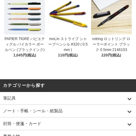
PAPIER TIGRE パピエテ
moLin ストライプ シャ
rotring ロットリング ロ
ィグル バイカラー ボー
ープペンシル #320 ( 0.5
ーラーポイント ブラッ
ルペン (ブラックインク)
mm )
ク 0.5mm 2146103
1,045円(税込)
110円(税込)
220円(税込)
カテゴリーから探す
筆記具
ノート・手帳・シール・紙製品
封筒・便箋・カード