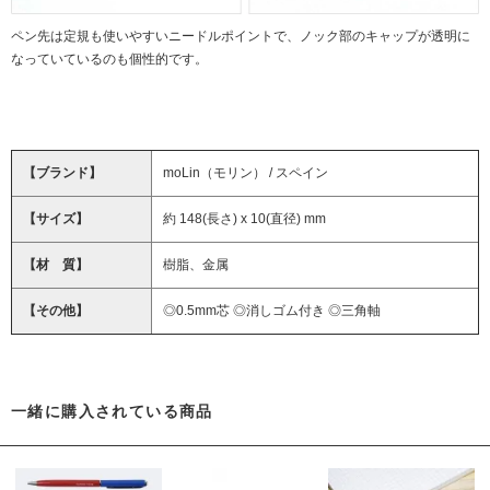
ペン先は定規も使いやすいニードルポイントで、ノック部のキャップが透明に
なっていているのも個性的です。
【ブランド】
moLin（モリン） / スペイン
【サイズ】
約 148(長さ) x 10(直径) mm
【材 質】
樹脂、金属
【その他】
◎0.5mm芯 ◎消しゴム付き ◎三角軸
一緒に購入されている商品