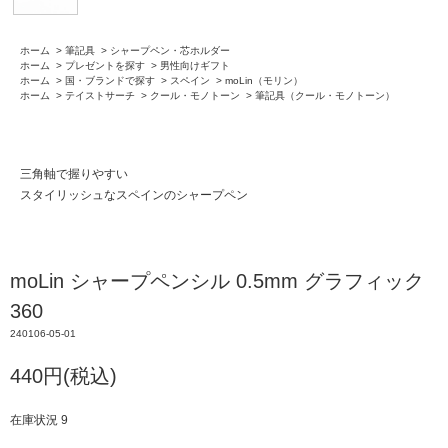
ホーム
>
筆記具
>
シャープペン・芯ホルダー
ホーム
>
プレゼントを探す
>
男性向けギフト
ホーム
>
国・ブランドで探す
>
スペイン
>
moLin（モリン）
ホーム
>
テイストサーチ
>
クール・モノトーン
>
筆記具（クール・モノトーン）
三角軸で握りやすい
スタイリッシュなスペインのシャープペン
moLin シャープペンシル 0.5mm グラフィック
360
240106-05-01
440円(税込)
在庫状況 9