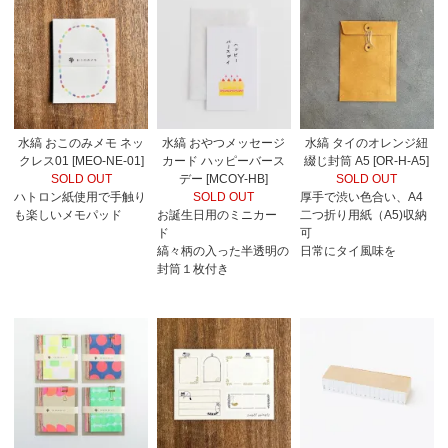
水縞 おこのみメモ ネッ
水縞 おやつメッセージ
水縞 タイのオレンジ紐
クレス01 [MEO-NE-01]
カード ハッピーバース
綴じ封筒 A5 [OR-H-A5]
SOLD OUT
デー [MCOY-HB]
SOLD OUT
ハトロン紙使用で手触り
SOLD OUT
厚手で渋い色合い、A4
も楽しいメモパッド
お誕生日用のミニカー
二つ折り用紙（A5)収納
ド
可
縞々柄の入った半透明の
日常にタイ風味を
封筒１枚付き