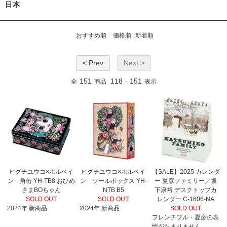
日本
おすすめ順
価格順
新着順
< Prev
Next >
151
118
151
全
商品
-
表示
ヒグチユウコ×ホルベイ
ヒグチユウコ×ホルベイ
【SALE】2025 カレンダ
ン 角缶 YH-TB8 おひめ
ン ツールボックス YH-
ー 夏彦ファミリー／坂
さまBOちゃん
NTB B5
下康裕 デスクトップカ
SOLD OUT
SOLD OUT
レンダー C-1606-NA
2024年 新商品
2024年 新商品
SOLD OUT
フレンチブル・夏彦の表
情がたまりません