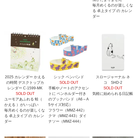
毎月めくるのが楽しくな
る 卓上タイプ の カレン
ダー
2025 カレンダー かえる
シック ペンバンド
スロージャーナル ネ
の時間 デスクトップカ
SOLD OUT
コ SHD-2
レンダー C-1599-MK
手帳やノートのアクセン
SOLD OUT
SOLD OUT
トに ペンホルダー付き
気軽に始められる日記帳
ユーモアあふれる 蛙（
のブックバンド（A6～A
かえる ）がいっぱい
5サイズ対応）
毎月めくるのが楽しくな
フラワー（MMZ-442）
る 卓上タイプ の カレン
クマ（MMZ-443）ダイ
ダー
ナソー（MMZ-444）