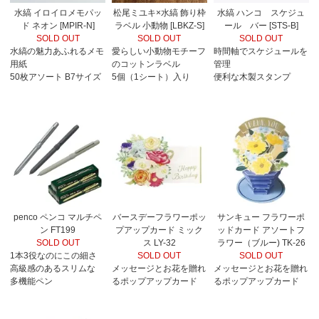
水縞 イロイロメモパッ
松尾ミユキ×水縞 飾り枠
水縞 ハンコ スケジュ
ド ネオン [MPIR-N]
ラベル 小動物 [LBKZ-S]
ール バー [STS-B]
SOLD OUT
SOLD OUT
SOLD OUT
水縞の魅力あふれるメモ
愛らしい小動物モチーフ
時間軸でスケジュールを
用紙
のコットンラベル
管理
50枚アソート B7サイズ
5個（1シート）入り
便利な木製スタンプ
penco ペンコ マルチペ
バースデーフラワーポッ
サンキュー フラワーポ
ン FT199
プアップカード ミック
ッドカード アソートフ
SOLD OUT
ス LY-32
ラワー（ブルー) TK-26
1本3役なのにこの細さ
SOLD OUT
SOLD OUT
高級感のあるスリムな
メッセージとお花を贈れ
メッセージとお花を贈れ
多機能ペン
るポップアップカード
るポップアップカード