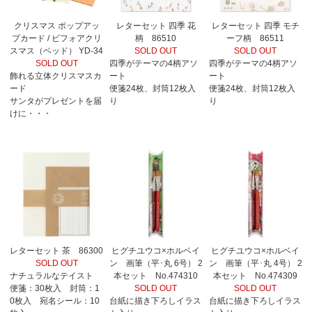
クリスマス ポップアッ
レターセット 四季 花
レターセット 四季 モチ
プカード / ビフォアクリ
柄 86510
ーフ柄 86511
スマス（ベッド） YD-34
SOLD OUT
SOLD OUT
SOLD OUT
四季がテーマの4柄アソ
四季がテーマの4柄アソ
飾れる立体クリスマスカ
ート
ート
ード
便箋24枚、封筒12枚入
便箋24枚、封筒12枚入
サンタがプレゼントを届
り
り
けに・・・
レターセット 茶 86300
ヒグチユウコ×ホルベイ
ヒグチユウコ×ホルベイ
SOLD OUT
ン 画筆（平･丸 6号） 2
ン 画筆（平･丸 4号） 2
ナチュラルなテイスト
本セット No.474310
本セット No.474309
便箋：30枚入 封筒：1
SOLD OUT
SOLD OUT
0枚入 宛名シール：10
台紙に描き下ろしイラス
台紙に描き下ろしイラス