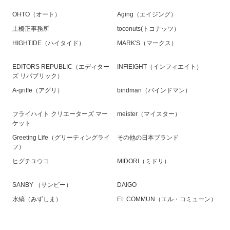
OHTO（オート）
Aging（エイジング）
土橋正事務所
toconuts(トコナッツ）
HIGHTIDE（ハイタイド）
MARK'S（マークス）
EDITORS REPUBLIC（エディター
INFIEIGHT（インフィエイト）
ズ リパブリック）
A-griffe（アグリ）
bindman（バインドマン）
フライハイト クリエーターズ マー
meister（マイスター）
ケット
Greeting Life（グリーティングライ
その他の日本ブランド
フ）
ヒグチユウコ
MIDORI（ミドリ）
SANBY （サンビー）
DAIGO
水縞（みずしま）
EL COMMUN（エル・コミューン）