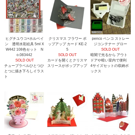
ヒグチユウコ×ホルベイ
クリスマス フラワー ポ
penco ペンコ ストレー
ン 透明水彩絵具 5ml X
ップアップ カード KE-2
ジコンテナー グロー
W442 108色セット N
5
SOLD OUT
o.083442
SOLD OUT
暗闇で光るから アウト
SOLD OUT
カードを開くとクリスマ
ドアや暗い室内で便利
チューブラベルひとつひ
スリースがポップアップ
4サイズセットの収納ボ
とつに描き下ろしイラス
ックス
ト