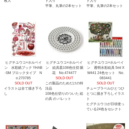
枚入
ト入り
ト入り
平筆、丸筆の2本セット
平筆、丸筆の2本セット
ヒグチユウコ×ホルベイ
ヒグチユウコ×ホルベイ
ヒグチユウコ×ホルベイ
ン 水彩紙ブック YHAB
ン 絵具皿108色仕切 眼
ン 透明水彩絵具 5ml X
-SM ブロックタイプ N
花 No.474477
W441 24色セット No.
o.270785
SOLD OUT
083441
SOLD OUT
この製品のためだけの特
SOLD OUT
イラストは全て描き下ろ
注品
チューブラベルひとつひ
し
108色仕切りのついた 絵
とつに描き下ろしイラス
の具 の パレット
ト
ヒグチユウコが日頃使っ
ている24色をセレクト