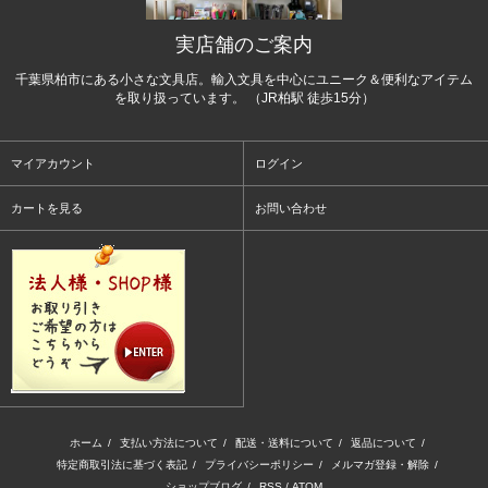
実店舗のご案内
千葉県柏市にある小さな文具店。輸入文具を中心にユニーク＆便利なアイテム
を取り扱っています。 （JR柏駅 徒歩15分）
マイアカウント
ログイン
カートを見る
お問い合わせ
ホーム
/
支払い方法について
/
配送・送料について
/
返品について
/
特定商取引法に基づく表記
/
プライバシーポリシー
/
メルマガ登録・解除
/
ショップブログ
/
RSS
/
ATOM