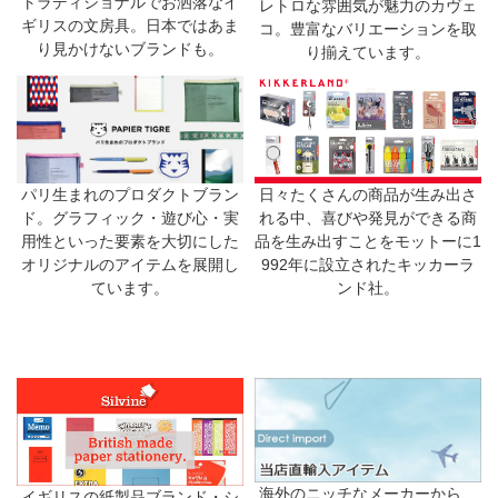
トラディショナルでお洒落なイ
レトロな雰囲気が魅力のカヴェ
ギリスの文房具。日本ではあま
コ。豊富なバリエーションを取
り見かけないブランドも。
り揃えています。
日々たくさんの商品が生み出さ
パリ生まれのプロダクトブラン
れる中、喜びや発見ができる商
ド。グラフィック・遊び心・実
品を生み出すことをモットーに1
用性といった要素を大切にした
992年に設立されたキッカーラ
オリジナルのアイテムを展開し
ンド社。
ています。
海外のニッチなメーカーから、
イギリスの紙製品ブランド・シ