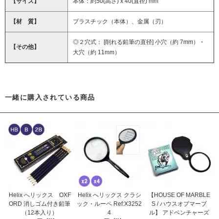
【サイズ】
本体：約50(高さ) x 40(直径) mm
【材 質】
プラスチック（本体）、金属（刃）
◎２穴式： [削れる鉛筆の直径] 小穴（約 7mm）・
【その他】
大穴（約 11mm）
一緒に購入されている商品
Helix へリックス OXF
Helix へリックス クラシ
【HOUSE OF MARBLE
ORD 消しゴム付き鉛筆
ック・ルーペ Ref:X3252
S / ハウスオブマーブ
（12本入り）
4
ル】 アドベンチャーズ