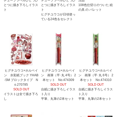
チューブラベルひとつひ
チューブラベルひとつひ
注品
とつに描き下ろしイラス
とつに描き下ろしイラス
108色仕切りのついた 絵
ト
ト
の具 の パレット
ヒグチユウコが日頃使っ
ている24色をセレクト
ヒグチユウコ×ホルベイ
ヒグチユウコ×ホルベイ
ヒグチユウコ×ホルベイ
ン 水彩紙ブック YHAB
ン 画筆（平･丸 4号） 2
ン 画筆（平･丸 6号） 2
-SM ブロックタイプ N
本セット No.474309
本セット No.474310
o.270785
SOLD OUT
SOLD OUT
SOLD OUT
台紙に描き下ろしイラス
台紙に描き下ろしイラス
イラストは全て描き下ろ
ト入り
ト入り
し
平筆、丸筆の2本セット
平筆、丸筆の2本セット