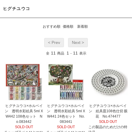
ヒグチユウコ
おすすめ順
価格順
新着順
< Prev
Next >
11
1
11
全
商品
-
表示
ヒグチユウコ×ホルベイ
ヒグチユウコ×ホルベイ
ヒグチユウコ×ホルベイ
ン 透明水彩絵具 5ml X
ン 透明水彩絵具 5ml X
ン 絵具皿108色仕切 眼
W442 108色セット N
W441 24色セット No.
花 No.474477
o.083442
083441
SOLD OUT
SOLD OUT
SOLD OUT
この製品のためだけの特