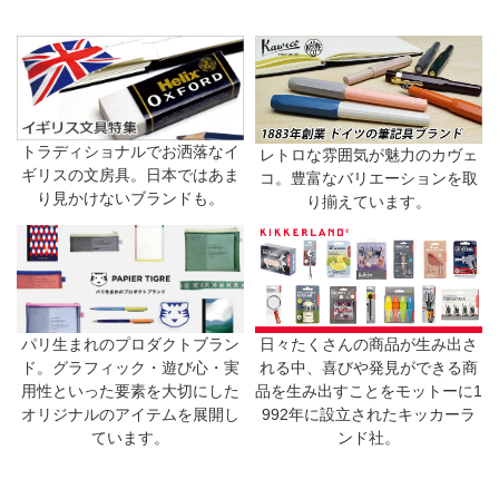
トラディショナルでお洒落なイ
レトロな雰囲気が魅力のカヴェ
ギリスの文房具。日本ではあま
コ。豊富なバリエーションを取
り見かけないブランドも。
り揃えています。
日々たくさんの商品が生み出さ
パリ生まれのプロダクトブラン
れる中、喜びや発見ができる商
ド。グラフィック・遊び心・実
品を生み出すことをモットーに1
用性といった要素を大切にした
992年に設立されたキッカーラ
オリジナルのアイテムを展開し
ンド社。
ています。