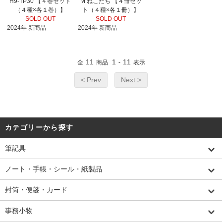
H9-TP30 【４巻セット
M ねこたち 【４冊セッ
（４種×各１巻）】
ト（４種×各１冊）】
SOLD OUT
SOLD OUT
2024年 新商品
2024年 新商品
11
1
11
全
商品
-
表示
< Prev
Next >
カテゴリーから探す
筆記具
ノート・手帳・シール・紙製品
封筒・便箋・カード
事務小物