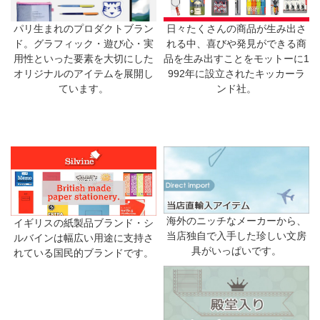
日々たくさんの商品が生み出さ
パリ生まれのプロダクトブラン
れる中、喜びや発見ができる商
ド。グラフィック・遊び心・実
品を生み出すことをモットーに1
用性といった要素を大切にした
992年に設立されたキッカーラ
オリジナルのアイテムを展開し
ンド社。
ています。
海外のニッチなメーカーから、
イギリスの紙製品ブランド・シ
当店独自で入手した珍しい文房
ルバインは幅広い用途に支持さ
具がいっぱいです。
れている国民的ブランドです。