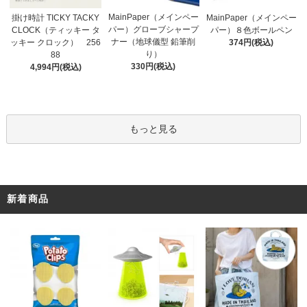
MainPaper（メインペー
掛け時計 TICKY TACKY
MainPaper（メインペー
パー）グローブシャープ
CLOCK（ティッキー タ
パー）８色ボールペン
ナー（地球儀型 鉛筆削
ッキー クロック） 256
374円(税込)
り）
88
330円(税込)
4,994円(税込)
もっと見る
新着商品