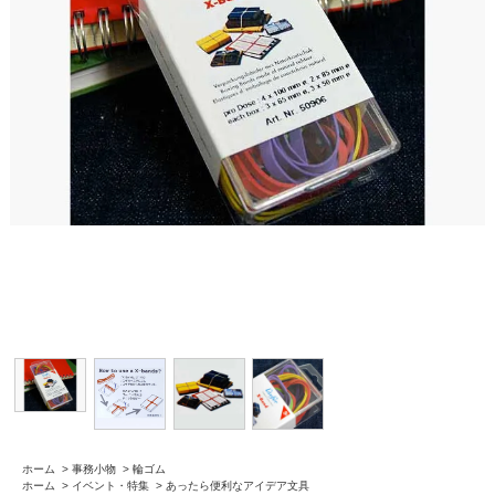
ホーム
>
事務小物
>
輪ゴム
ホーム
>
イベント・特集
>
あったら便利なアイデア文具