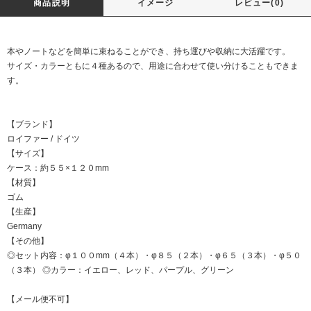
商品説明
イメージ
レビュー(0)
本やノートなどを簡単に束ねることができ、持ち運びや収納に大活躍です。
サイズ・カラーともに４種あるので、用途に合わせて使い分けることもできま
す。
【ブランド】
ロイファー / ドイツ
【サイズ】
ケース：約５５×１２０mm
【材質】
ゴム
【生産】
Germany
【その他】
◎セット内容：φ１００mm（４本）・φ８５（２本）・φ６５（３本）・φ５０
（３本） ◎カラー：イエロー、レッド、パープル、グリーン
【メール便不可】