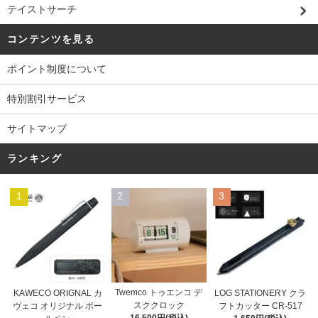
テイストサーチ
コンテンツを見る
ポイント制度について
特別割引サービス
サイトマップ
ランキング
1
2
3
Twemco トゥエンコ デ
KAWECO ORIGNAL カ
LOG STATIONERY クラ
スククロック
ヴェコ オリジナル ボー
フトカッター CR-517