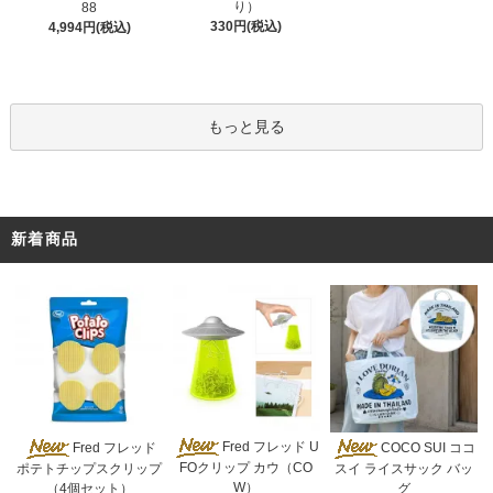
り）
88
330円(税込)
4,994円(税込)
もっと見る
新着商品
Fred フレッド U
Fred フレッド
COCO SUI ココ
FOクリップ カウ（CO
ポテトチップスクリップ
スイ ライスサック バッ
W）
（4個セット）
グ