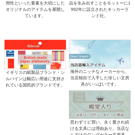
品を生み出すことをモットーに1
用性といった要素を大切にした
992年に設立されたキッカーラ
オリジナルのアイテムを展開し
ンド社。
ています。
海外のニッチなメーカーから、
イギリスの紙製品ブランド・シ
当店独自で入手した珍しい文房
ルバインは幅広い用途に支持さ
具がいっぱいです。
れている国民的ブランドです。
思わずリピ買い、永く愛され続
ける文具には理由あり。当店な
らではのロングセラー文房具。