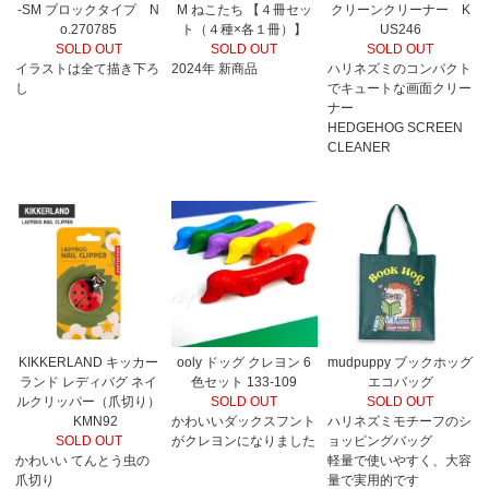
-SM ブロックタイプ N
M ねこたち 【４冊セッ
クリーンクリーナー K
o.270785
ト（４種×各１冊）】
US246
SOLD OUT
SOLD OUT
SOLD OUT
イラストは全て描き下ろ
2024年 新商品
ハリネズミのコンパクト
し
でキュートな画面クリー
ナー
HEDGEHOG SCREEN
CLEANER
KIKKERLAND キッカー
ooly ドッグ クレヨン 6
mudpuppy ブックホッグ
ランド レディバグ ネイ
色セット 133-109
エコバッグ
ルクリッパー（爪切り）
SOLD OUT
SOLD OUT
KMN92
かわいいダックスフント
ハリネズミモチーフのシ
SOLD OUT
がクレヨンになりました
ョッピングバッグ
かわいい てんとう虫の
軽量で使いやすく、大容
爪切り
量で実用的です