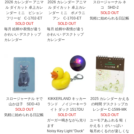
2026 カレンダー アニマ
2026 カレンダー アニマ
スロージャーナル ネ
ル ダイカット 卓上カレ
ル ダイカット 卓上カレ
コ SHD-2
ンダー ミニ ビション
ンダー ミニ ポメラニ
SOLD OUT
フリーゼ C-1702-ET
アン C-1703-ET
気軽に始められる日記帳
SOLD OUT
SOLD OUT
毎月 絵柄や表情が違う
毎月 絵柄や表情が違う
かわいい デスクトップ
かわいい デスクトップ
カレンダー
カレンダー
スロージャーナル そで
KIKKERLAND キッカー
2025 カレンダー かえる
山かほ子 SDD-43
ランド ノイジーキーラ
の時間 デスクトップカ
SOLD OUT
イト ダック 1517DU
レンダー C-1599-MK
気軽に始められる日記帳
SOLD OUT
SOLD OUT
ガーガー鳴きながら光り
ユーモアあふれる 蛙（
ます
かえる ）がいっぱい
Noisy Key Light “Duck”
毎月めくるのが楽しくな