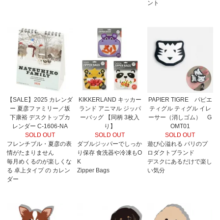
ント
【SALE】2025 カレンダ
KIKKERLAND キッカー
PAPIER TIGRE パピエ
ー 夏彦ファミリー／坂
ランド アニマル ジッパ
ティグル ティグル イレ
下康裕 デスクトップカ
ーバッグ 【同柄 3枚入
ーサー（消しゴム） G
レンダー C-1606-NA
り】
OMT01
SOLD OUT
SOLD OUT
SOLD OUT
フレンチブル・夏彦の表
ダブルジッパーでしっか
遊び心溢れる パリのプ
情がたまりません
り保存 食洗器や冷凍もO
ロダクトブランド
毎月めくるのが楽しくな
K
デスクにあるだけで楽し
る 卓上タイプ の カレン
Zipper Bags
い気分
ダー