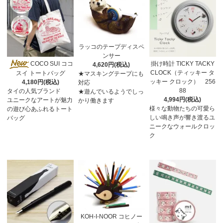
ラッコのテープディスペ
ンサー
COCO SUI ココ
掛け時計 TICKY TACKY
4,620円(税込)
CLOCK（ティッキー タ
スイ トートバッグ
★マスキングテープにも
ッキー クロック） 256
4,180円(税込)
対応
88
タイの人気ブランド
★遊んでいるようでしっ
4,994円(税込)
ユニークなアートが魅力
かり働きます
様々な動物たちの可愛ら
の遊び心あふれるトート
しい鳴き声が響き渡るユ
バッグ
ニークなウォールクロッ
ク
KOH-I-NOOR コヒノー