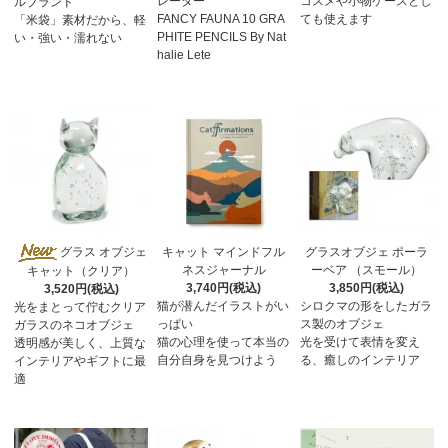
レーター
コスメや小物ケースとし
ルブランド
FANCY FAUNA 10 GRA
ても使えます
「米袋」素材だから、軽
PHITE PENCILS By Nat
い・強い・濡れない
halie Lete
グラス オブジェ
キャット マインドフル
グラスオブジェ ポーラ
ネスジャーナル
ーベア （スモール）
キャット（クリア）
3,740円(税込)
3,850円(税込)
3,520円(税込)
猫が潜んだイラストがい
シロクマの形をしたガラ
光をまとって佇むクリア
っぱい
ス製のオブジェ
ガラスのネコオブジェ
猫の心理を使って本当の
光を受けて表情を変え
透明感が美しく、上質な
自分自身を見つけよう
る、癒しのインテリア
インテリアやギフトに最
適