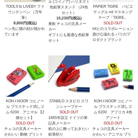
ル (コイノア) ハリネズミ
TOOLS to LIVEBY ファ
PAPIER TIGRE パピエ
色鉛筆スタンド （24色
ウンテンペン （万年
ティグル mt マスキング
セット）
筆）
テープ「TIGRE」
10,230円(税込)
8,800円(税込)
SOLD OUT
東欧 チェコの文具メー
ペン先に猫の顔が描かれ
mtとのコラボレーション
カー
ています
遊び心溢れる パリのプ
ギフトにも最適な色鉛筆
ロダクトブランド
セット
KOH-I-NOOR コヒノー
STABILO スタビロ スワ
KOH-I-NOOR コヒノー
ル プラスチック消しゴ
ンシャープナー
ル プラスチック消しゴ
ム 6200 アニマル 【2
SOLD OUT
ム 6200 アフリカ 4色
個セット】
1865年設立 ドイツの筆
アソート
SOLD OUT
記具メーカー
SOLD OUT
チェコの文具メーカー
机の上に飾っておきたい
チェコの文具メーカー
かわいい 動物 プリント
鉛筆削り
かわいい アニマル プリ