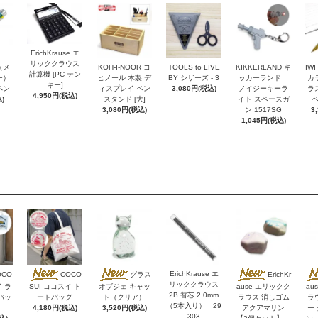
ErichKrause エ
リッククラウス
r（メ
KOH-I-NOOR コ
TOOLS to LIVE
KIKKERLAND キ
IW
計算機 [PC テン
ー）
ヒノール 木製 デ
BY シザーズ - 3
ッカーランド
カ
キー]
ペン
ィスプレイ ペン
3,080円(税込)
ノイジーキーラ
ラ
4,950円(税込)
)
スタンド [大]
イト スペースガ
ペ
3,080円(税込)
ン 1517SG
3
1,045円(税込)
ErichKrause エ
OCO
COCO
グラス
ErichKr
リッククラウス
イ ラ
SUI ココスイ ト
オブジェ キャッ
ause エリックク
au
2B 替芯 2.0mm
バッ
ートバッグ
ト（クリア）
ラウス 消しゴム
ラ
（5本入り） 29
4,180円(税込)
3,520円(税込)
アクアマリン
ー
303