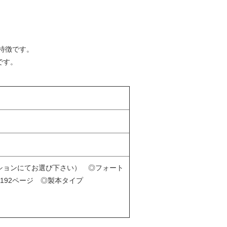
特徴です。
です。
（オプションにてお選び下さい） ◎フォート
192ページ ◎製本タイプ