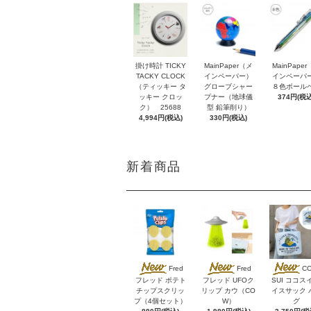
掛け時計 TICKY
MainPaper（メ
MainPape
TACKY CLOCK
インペーパー）
インペーパ
（ティッキー タ
グローブシャー
８色ボール
ッキー クロッ
プナー（地球儀
374円(税込
ク） 25688
型 鉛筆削り）
4,994円(税込)
330円(税込)
新着商品
Fred
Fred
C
フレッド ポテト
フレッド UFOク
SUI ココス
チップスクリッ
リップ カウ（CO
イスサック 
プ（4個セット）
W）
グ