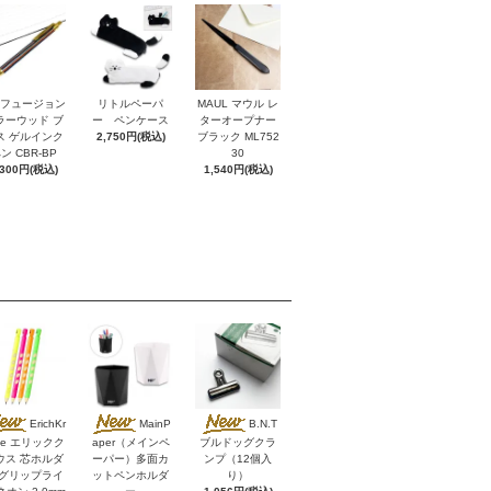
I フュージョン
リトルペーパ
MAUL マウル レ
ラーウッド ブ
ー ペンケース
ターオープナー
ス ゲルインク
2,750円(税込)
ブラック ML752
ン CBR-BP
30
,300円(税込)
1,540円(税込)
ErichKr
MainP
B.N.T
se エリックク
aper（メインペ
ブルドッグクラ
ウス 芯ホルダ
ーパー）多面カ
ンプ（12個入
 グリップライ
ットペンホルダ
り）