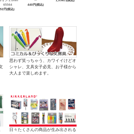
ネオン 2.0mm
ー
1,056円(税込)
65564
440円(税込)
352円(税込)
思わず笑っちゃう、カワイイけどオ
文
シャレ、文具女子必見、お子様から
大人まで楽しめます。
日々たくさんの商品が生み出される
。