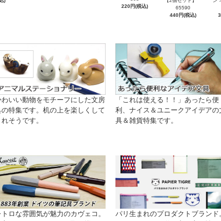
込)
【2個セット】
ン 
220円(税込)
65590
440円(税込)
かわいい動物をモチーフにした文房
「これは使える！！」あったら便
具の特集です。机の上を楽しくして
利、ナイス＆ユニークアイデアの
くれそうです。
具＆雑貨特集です。
レトロな雰囲気が魅力のカヴェコ。
パリ生まれのプロダクトブランド