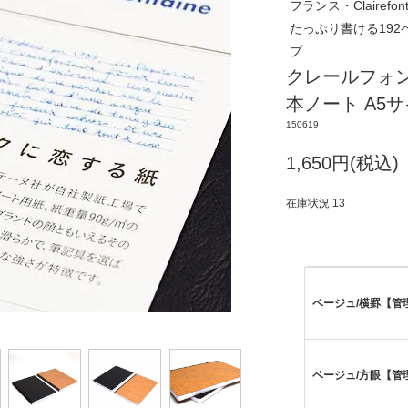
フランス・Clairef
たっぷり書ける192
プ
クレールフォ
本ノート A5
150619
1,650円(税込)
在庫状況 13
ベージュ/横罫【管理番
ベージュ/方眼【管理番