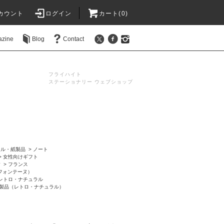
カウント
ログイン
カート(0)
azine
Blog
Contact
フライハイト
ステーショナリー ウェブショップ
ール・紙製品
>
ノート
>
女性向けギフト
す
>
フランス
レールフォンテーヌ）
レトロ・ナチュラル
製品（レトロ・ナチュラル）