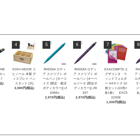
4
5
6
7
8
ONE
KOH-I-NOOR コ
RHODIA ロディ
RHODIA ロディ
EXACOMPTA エ
RH
トカッ
ヒノール 木製 デ
ア スクリプト ボ
ア スクリプト ボ
グザコンタ ウ
ア 
17
ィスプレイ ペン
ールペン [ターコ
ールペン [オーベ
ィンドフォルダ
ルチ
込)
スタンド [大]
イズ (限定・復活
ルジーヌ (限定ボ
ー A4サイズ 10
ラ
3,080円(税込)
ボディカラー)] cf
ディカラー)] cf9
枚セット(10色×
ジー
9386n
307
各1枚） EXC5
4
2,970円(税込)
2,970円(税込)
0200E
1,430円(税込)