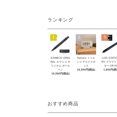
ランキング
1
2
3
KAWECO ORIG
Twemco トゥエ
LOG STATI
NAL カヴェコ オ
ンコ デスククロ
RY クラフ
リジナル ボール
ック
ター CR-5
ペン
16,500円(税込)
1,650円(税
15,950円(税込)
おすすめ商品