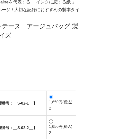
ontaineを代表する「 インクに恋する紙 」
ページ / 大切な記録におすすめの製本タイ
ンテーヌ アージュバッグ 製
サイズ
1,650円(税込)
号：__S-02-1__】
2
1,650円(税込)
号：__S-02-2__】
2