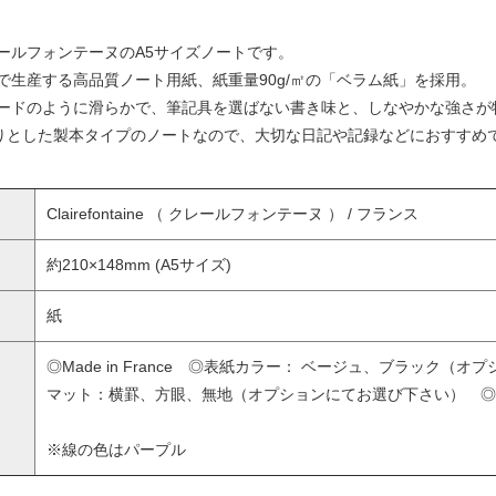
ールフォンテーヌのA5サイズノートです。
生産する高品質ノート用紙、紙重量90g/㎡の「ベラム紙」を採用。
ードのように滑らかで、筆記具を選ばない書き味と、しなやかな強さが
かりとした製本タイプのノートなので、大切な日記や記録などにおすすめ
Clairefontaine （ クレールフォンテーヌ ） / フランス
約210×148mm (A5サイズ)
紙
◎Made in France ◎表紙カラー： ベージュ、ブラック
マット：横罫、方眼、無地（オプションにてお選び下さい） ◎
※線の色はパープル