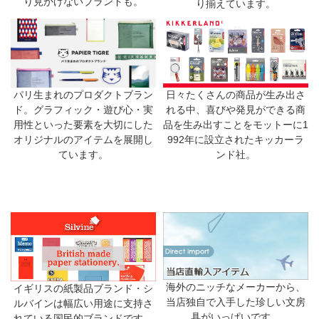
り見かけないブランドも。
り揃えています。
日々たくさんの商品が生み出さ
パリ生まれのプロダクトブラン
れる中、喜びや発見ができる商
ド。グラフィック・遊び心・実
品を生み出すことをモットーに1
用性といった要素を大切にした
992年に設立されたキッカーラ
オリジナルのアイテムを展開し
ンド社。
ています。
海外のニッチなメーカーから、
イギリスの紙製品ブランド・シ
当店独自で入手した珍しい文房
ルバインは幅広い用途に支持さ
具がいっぱいです。
れている国民的ブランドです。