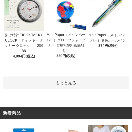
MainPaper（メインペー
掛け時計 TICKY TACKY
MainPaper（メインペー
パー）グローブシャープ
CLOCK（ティッキー タ
パー）８色ボールペン
ナー（地球儀型 鉛筆削
ッキー クロック） 256
374円(税込)
り）
88
330円(税込)
4,994円(税込)
もっと見る
新着商品