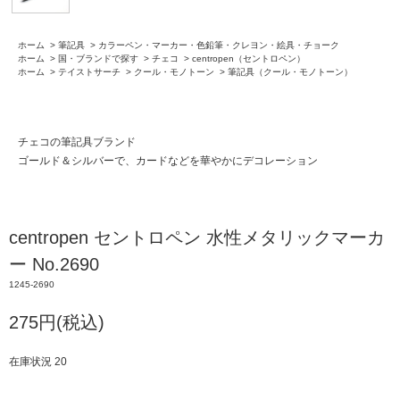
ホーム
>
筆記具
>
カラーペン・マーカー・色鉛筆・クレヨン・絵具・チョーク
ホーム
>
国・ブランドで探す
>
チェコ
>
centropen（セントロペン）
ホーム
>
テイストサーチ
>
クール・モノトーン
>
筆記具（クール・モノトーン）
チェコの筆記具ブランド
ゴールド＆シルバーで、カードなどを華やかにデコレーション
centropen セントロペン 水性メタリックマーカ
ー No.2690
1245-2690
275円(税込)
在庫状況 20