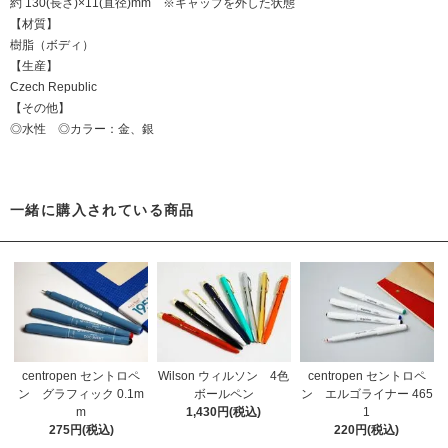
約 130(長さ)×11(直径)mm ※キャップを外した状態
【材質】
樹脂（ボディ）
【生産】
Czech Republic
【その他】
◎水性 ◎カラー：金、銀
一緒に購入されている商品
centropen セントロペ
centropen セントロペ
Wilson ウィルソン 4色
ン グラフィック 0.1m
ン エルゴライナー 465
ボールペン
m
1
1,430円(税込)
275円(税込)
220円(税込)