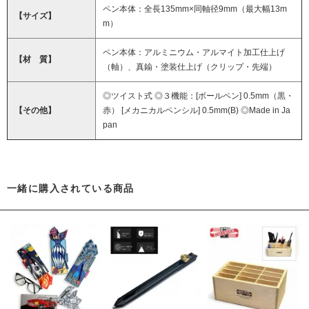
ペン本体：全長135mm×同軸径9mm（最大幅13m
【サイズ】
m）
ペン本体：アルミニウム・アルマイト加工仕上げ
【材 質】
（軸）、真鍮・塗装仕上げ（クリップ・先端）
◎ツイスト式 ◎３機能：[ボールペン] 0.5mm（黒・
【その他】
赤） [メカニカルペンシル] 0.5mm(B) ◎Made in Ja
pan
一緒に購入されている商品