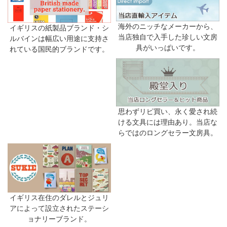
海外のニッチなメーカーから、
イギリスの紙製品ブランド・シ
当店独自で入手した珍しい文房
ルバインは幅広い用途に支持さ
具がいっぱいです。
れている国民的ブランドです。
思わずリピ買い、永く愛され続
ける文具には理由あり。当店な
らではのロングセラー文房具。
イギリス在住のダレルとジュリ
アによって設立されたステーシ
ョナリーブランド。