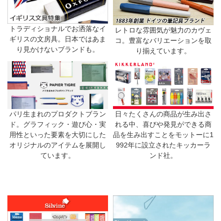
トラディショナルでお洒落なイ
レトロな雰囲気が魅力のカヴェ
ギリスの文房具。日本ではあま
コ。豊富なバリエーションを取
り見かけないブランドも。
り揃えています。
日々たくさんの商品が生み出さ
パリ生まれのプロダクトブラン
れる中、喜びや発見ができる商
ド。グラフィック・遊び心・実
品を生み出すことをモットーに1
用性といった要素を大切にした
992年に設立されたキッカーラ
オリジナルのアイテムを展開し
ンド社。
ています。