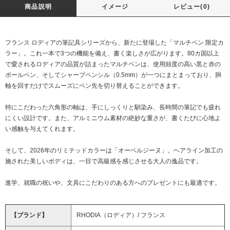
商品説明
イメージ
レビュー(0)
フランス ロディアの筆記具シリーズから、新たに登場した「マルチペン 限定カ
ラー」。これ一本で3つの機能を備え、書く楽しさが広がります。80カ国以上
で愛されるロディアの品質が詰まったマルチペンは、使用頻度の高い黒と赤の
ボールペン、そしてシャープペンシル（0.5mm）が一つにまとまっており、胴
軸を回すだけでスムーズにペン先を切り替えることができます。
特にこだわった六角形の軸は、手にしっくりと馴染み、長時間の筆記でも疲れ
にくい設計です。また、アルミニウム素材の絶妙な重さが、書くたびに心地よ
い感触を与えてくれます。
そして、2026年のリミテッドカラーは「オーベルジーヌ」。ヘアライン加工の
施された美しいボディは、一目で高級感を感じさせる大人の逸品です。
進学、就職の祝いや、文具にこだわりのある方へのプレゼントにも最適です。
【ブランド】
RHODIA（ロディア）/ フランス