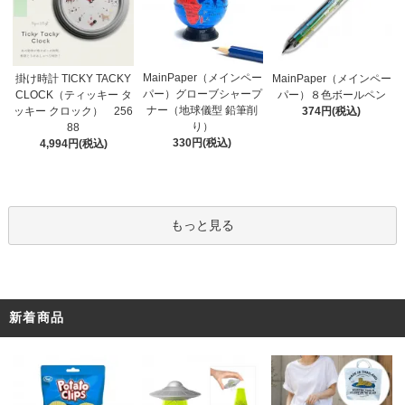
MainPaper（メインペー
掛け時計 TICKY TACKY
MainPaper（メインペー
パー）グローブシャープ
CLOCK（ティッキー タ
パー）８色ボールペン
ナー（地球儀型 鉛筆削
ッキー クロック） 256
374円(税込)
り）
88
330円(税込)
4,994円(税込)
もっと見る
新着商品