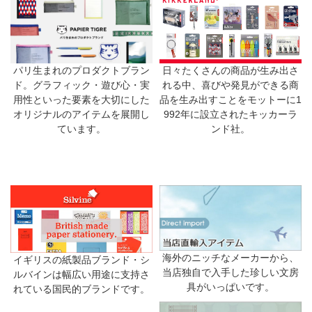
日々たくさんの商品が生み出さ
パリ生まれのプロダクトブラン
れる中、喜びや発見ができる商
ド。グラフィック・遊び心・実
品を生み出すことをモットーに1
用性といった要素を大切にした
992年に設立されたキッカーラ
オリジナルのアイテムを展開し
ンド社。
ています。
海外のニッチなメーカーから、
イギリスの紙製品ブランド・シ
当店独自で入手した珍しい文房
ルバインは幅広い用途に支持さ
具がいっぱいです。
れている国民的ブランドです。