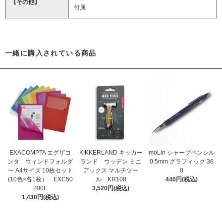
【その他】
付属
一緒に購入されている商品
EXACOMPTA エグザコ
KIKKERLAND キッカー
moLin シャープペンシル
ンタ ウィンドフォルダ
ランド ウッデン ミニ
0.5mm グラフィック 36
ー A4サイズ 10枚セット
アックス マルチツー
0
(10色×各1枚） EXC50
ル KR108
440円(税込)
200E
3,520円(税込)
1,430円(税込)