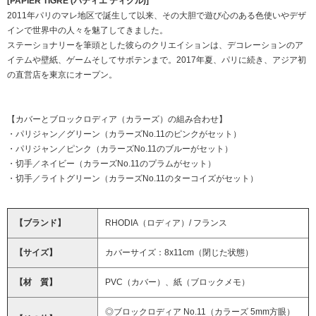
[PAPIER TIGRE (パティエ ティグル)]
2011年パリのマレ地区で誕生して以来、その大胆で遊び心のある色使いやデザ
インで世界中の人々を魅了してきました。
ステーショナリーを筆頭とした彼らのクリエイションは、デコレーションのア
イテムや壁紙、ゲームそしてサボテンまで。2017年夏、パリに続き、アジア初
の直営店を東京にオープン。
【カバーとブロックロディア（カラーズ）の組み合わせ】
・パリジャン／グリーン（カラーズNo.11のピンクがセット）
・パリジャン／ピンク（カラーズNo.11のブルーがセット）
・切手／ネイビー（カラーズNo.11のプラムがセット）
・切手／ライトグリーン（カラーズNo.11のターコイズがセット）
【ブランド】
RHODIA（ロディア）/ フランス
【サイズ】
カバーサイズ：8x11cm（閉じた状態）
【材 質】
PVC（カバー）、紙（ブロックメモ）
◎ブロックロディア No.11（カラーズ 5mm方眼）