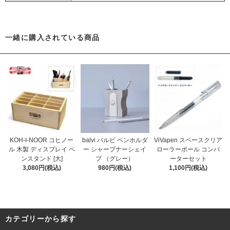
一緒に購入されている商品
KOH-I-NOOR コヒノー
balvi バルビ ペンホルダ
ViVapen スペースクリア
ル 木製 ディスプレイ ペ
ー シャープナーシェイ
ローラーボール コンバ
ンスタンド [大]
プ （グレー）
ーターセット
3,080円(税込)
980円(税込)
1,100円(税込)
カテゴリーから探す