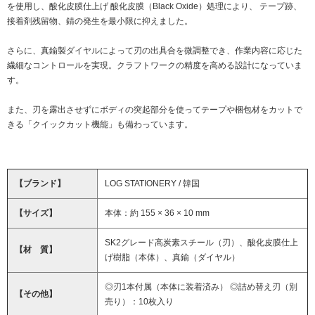
を使用し、酸化皮膜仕上げ 酸化皮膜（Black Oxide）処理により、 テープ跡、
接着剤残留物、錆の発生を最小限に抑えました。
さらに、真鍮製ダイヤルによって刃の出具合を微調整でき、作業内容に応じた
繊細なコントロールを実現。クラフトワークの精度を高める設計になっていま
す。
また、刃を露出させずにボディの突起部分を使ってテープや梱包材をカットで
きる「クイックカット機能」も備わっています。
【ブランド】
LOG STATIONERY / 韓国
【サイズ】
本体：約 155 × 36 × 10 mm
SK2グレード高炭素スチール（刃）、酸化皮膜仕上
【材 質】
げ樹脂（本体）、真鍮（ダイヤル）
◎刃1本付属（本体に装着済み） ◎詰め替え刃（別
【その他】
売り）：10枚入り