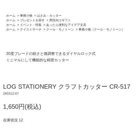
ホーム
>
事務小物
>
はさみ・カッター
ホーム
>
プレゼントを探す
>
男性向けギフト
ホーム
>
イベント・特集
>
あったら便利なアイデア文具
ホーム
>
テイストサーチ
>
クール・モノトーン
>
事務小物（クール・モノトーン）
30度ブレードの鋭さと微調整できるダイヤルロック式
ミニマルにして機能的な精密カッター
LOG STATIONERY クラフトカッター CR-517
260312-07
1,650円(税込)
在庫状況 12