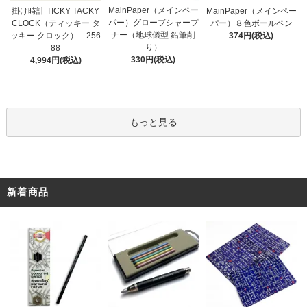
MainPaper（メインペー
掛け時計 TICKY TACKY
MainPaper（メインペー
パー）グローブシャープ
CLOCK（ティッキー タ
パー）８色ボールペン
ナー（地球儀型 鉛筆削
ッキー クロック） 256
374円(税込)
り）
88
330円(税込)
4,994円(税込)
もっと見る
新着商品