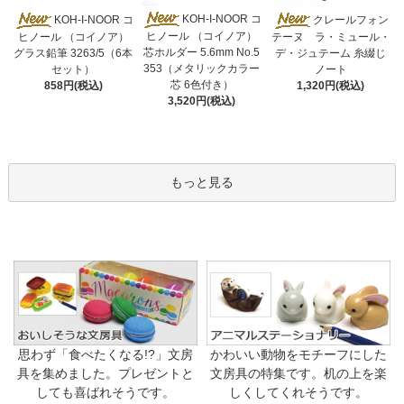
KOH-I-NOOR コ
KOH-I-NOOR コ
クレールフォン
ヒノール （コイノア）
ヒノール （コイノア）
テーヌ ラ・ミュール・
芯ホルダー 5.6mm No.5
グラス鉛筆 3263/5（6本
デ・ジュテーム 糸綴じ
353（メタリックカラー
セット）
ノート
芯 6色付き）
858円(税込)
1,320円(税込)
3,520円(税込)
もっと見る
思わず「食べたくなる!?」文房
かわいい動物をモチーフにした
具を集めました。プレゼントと
文房具の特集です。机の上を楽
しても喜ばれそうです。
しくしてくれそうです。