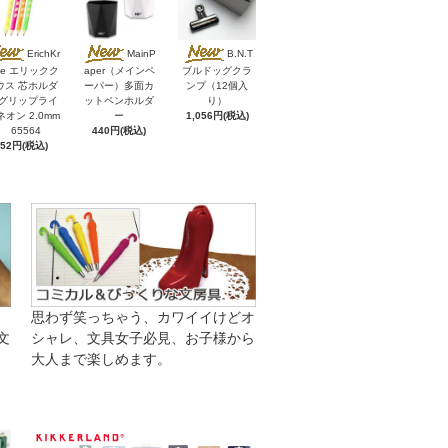
ErichKr
MainP
B.N.T
se エリックク
aper（メインペ
ブルドッグクラ
ウス 芯ホルダ
ーパー）多面カ
ンプ（12個入
 グリップライ
ットペンホルダ
り）
ネオン 2.0mm
ー
1,056円(税込)
65564
440円(税込)
352円(税込)
思わず笑っちゃう、カワイイけどオ
文
シャレ、文具女子必見、お子様から
大人まで楽しめます。