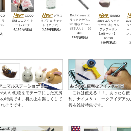
ErichKrause エ
OCO
COCO
グラス
ErichKr
リッククラウス
イ ラ
SUI ココスイ ト
オブジェ キャッ
ause エリックク
au
2B 替芯 2.0mm
バッ
ートバッグ
ト（クリア）
ラウス 消しゴム
ラ
（5本入り） 29
4,180円(税込)
3,520円(税込)
アクアマリン
ー
303
込)
【2個セット】
ン 
220円(税込)
65590
440円(税込)
かわいい動物をモチーフにした文房
「これは使える！！」あったら便
具の特集です。机の上を楽しくして
利、ナイス＆ユニークアイデアの
くれそうです。
具＆雑貨特集です。