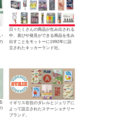
日々たくさんの商品が生み出される
。
中、喜びや発見ができる商品を生み
い
出すことをモットーに1992年に設
の
立されたキッカーランド社。
る
イギリス在住のダレルとジュリアに
の
よって設立されたステーショナリー
ブランド。