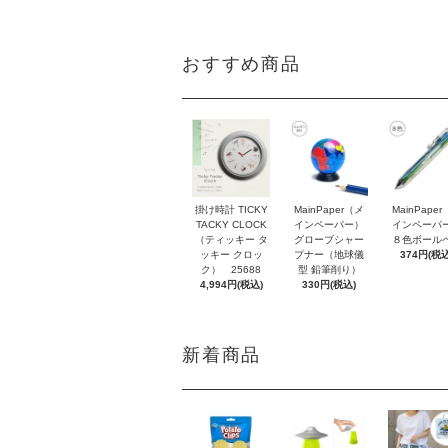
おすすめ商品
掛け時計 TICKY
MainPaper（メ
MainPape
TACKY CLOCK
インペーパー）
インペーパ
（ティッキー タ
グローブシャー
８色ボール
ッキー クロッ
プナー（地球儀
374円(税込
ク） 25688
型 鉛筆削り）
4,994円(税込)
330円(税込)
新着商品