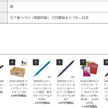
紙
◎７枚つづり（両面印刷） ◎日曜始まり ◎1～12月
4
5
6
7
8
ONE
KOH-I-NOOR コ
RHODIA ロディ
RHODIA ロディ
EXACOMPTA エ
RH
トカッ
ヒノール 木製 デ
ア スクリプト ボ
ア スクリプト ボ
グザコンタ ウ
ア 
17
ィスプレイ ペン
ールペン [ターコ
ールペン [オーベ
ィンドフォルダ
ルチ
込)
スタンド [大]
イズ (限定・復活
ルジーヌ (限定ボ
ー A4サイズ 10
ラ
3,080円(税込)
ボディカラー)] cf
ディカラー)] cf9
枚セット(10色×
ジー
9386n
307
各1枚） EXC5
4
2,970円(税込)
2,970円(税込)
0200E
1,430円(税込)