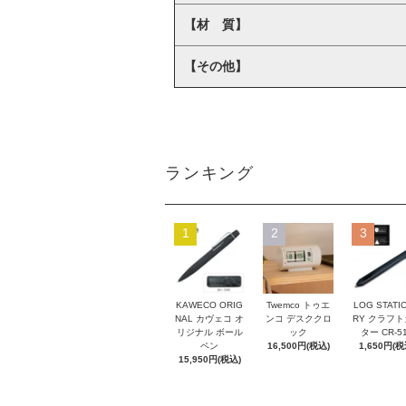
【材 質】
【その他】
ランキング
1
2
3
KAWECO ORIG
Twemco トゥエ
LOG STATI
NAL カヴェコ オ
ンコ デスククロ
RY クラフ
リジナル ボール
ック
ター CR-5
ペン
16,500円(税込)
1,650円(税
15,950円(税込)