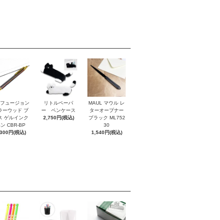
I フュージョン
リトルペーパ
MAUL マウル レ
ラーウッド ブ
ー ペンケース
ターオープナー
ス ゲルインク
2,750円(税込)
ブラック ML752
ン CBR-BP
30
,300円(税込)
1,540円(税込)