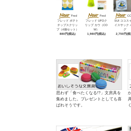
Fred
Fred
C
フレッド ポテト
フレッド UFOク
SUI ココス
チップスクリッ
リップ カウ（CO
イスサック 
プ（4個セット）
W）
グ
880円(税込)
1,980円(税込)
2,750円(税
思わず「食べたくなる!?」文房具を
集めました。プレゼントとしても喜
ばれそうです。