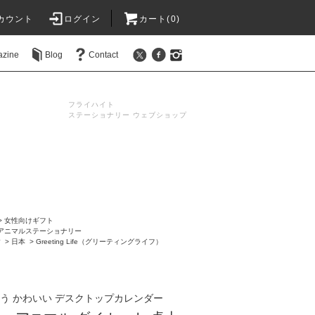
カウント
ログイン
カート(0)
azine
Blog
Contact
フライハイト
ステーショナリー ウェブショップ
>
女性向けギフト
アニマルステーショナリー
す
>
日本
>
Greeting Life（グリーティングライフ）
う かわいい デスクトップカレンダー