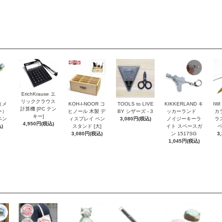
ErichKrause エ
リッククラウス
r（メ
KOH-I-NOOR コ
TOOLS to LIVE
KIKKERLAND キ
IW
計算機 [PC テン
ー）
ヒノール 木製 デ
BY シザーズ - 3
ッカーランド
カ
キー]
ペン
ィスプレイ ペン
3,080円(税込)
ノイジーキーラ
ラ
4,950円(税込)
)
スタンド [大]
イト スペースガ
ペ
3,080円(税込)
ン 1517SG
3
1,045円(税込)