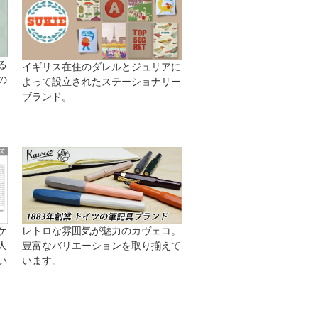
る
イギリス在住のダレルとジュリアに
の
よって設立されたステーショナリー
ブランド。
ケ
レトロな雰囲気が魅力のカヴェコ。
人
豊富なバリエーションを取り揃えて
い
います。