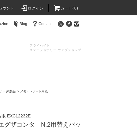
カウント
ログイン
カート(0)
azine
Blog
Contact
フライハイト
ステーショナリー ウェブショップ
ール・紙製品
>
メモ・レポート用紙
方眼 EXC12232E
A エグザコンタ N.2用替えパッ