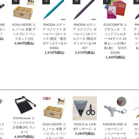
4
5
6
7
8
ONE
KOH-I-NOOR コ
RHODIA ロディ
RHODIA ロディ
EXACOMPTA エ
RH
トカッ
ヒノール 木製 デ
ア スクリプト ボ
ア スクリプト ボ
グザコンタ ウ
ア 
17
ィスプレイ ペン
ールペン [ターコ
ールペン [オーベ
ィンドフォルダ
ルチ
込)
スタンド [大]
イズ (限定・復活
ルジーヌ (限定ボ
ー A4サイズ 10
ラ
3,080円(税込)
ボディカラー)] cf
ディカラー)] cf9
枚セット(10色×
ジー
9386n
307
各1枚） EXC5
4
2,970円(税込)
2,970円(税込)
0200E
1,430円(税込)
ErichKrause エ
リッククラウス
r（メ
KOH-I-NOOR コ
TOOLS to LIVE
KIKKERLAND キ
IW
計算機 [PC テン
ー）
ヒノール 木製 デ
BY シザーズ - 3
ッカーランド
カ
キー]
ペン
ィスプレイ ペン
3,080円(税込)
ノイジーキーラ
ラ
4,950円(税込)
)
スタンド [大]
イト スペースガ
ペ