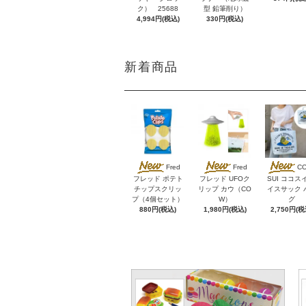
ク） 25688
型 鉛筆削り）
4,994円(税込)
330円(税込)
新着商品
Fred
Fred
C
フレッド ポテト
フレッド UFOク
SUI ココス
チップスクリッ
リップ カウ（CO
イスサック 
プ（4個セット）
W）
グ
880円(税込)
1,980円(税込)
2,750円(税