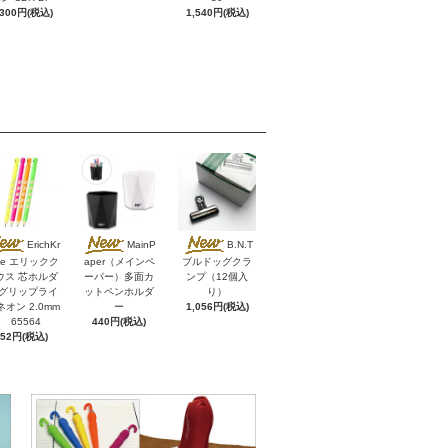
,300円(税込)
1,540円(税込)
ErichKr
MainP
B.N.T
se エリックク
aper（メインペ
ブルドッグクラ
ウス 芯ホルダ
ーパー）多面カ
ンプ（12個入
 グリップライ
ットペンホルダ
り）
ネオン 2.0mm
ー
1,056円(税込)
65564
440円(税込)
352円(税込)