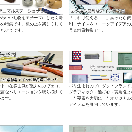
かわいい動物をモチーフにした文房
「これは使える！！」あったら便
具の特集です。机の上を楽しくして
利、ナイス＆ユニークアイデアの
くれそうです。
具＆雑貨特集です。
レトロな雰囲気が魅力のカヴェコ。
パリ生まれのプロダクトブランド
豊富なバリエーションを取り揃えて
グラフィック・遊び心・実用性と
います。
った要素を大切にしたオリジナル
アイテムを展開しています。