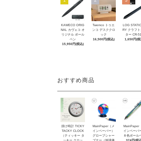
1
2
3
KAWECO ORIG
Twemco トゥエ
LOG STATI
NAL カヴェコ オ
ンコ デスククロ
RY クラフ
リジナル ボール
ック
ター CR-5
ペン
16,500円(税込)
1,650円(税
15,950円(税込)
おすすめ商品
掛け時計 TICKY
MainPaper（メ
MainPape
TACKY CLOCK
インペーパー）
インペーパ
（ティッキー タ
グローブシャー
８色ボール
ッキー クロッ
プナー（地球儀
374円(税込