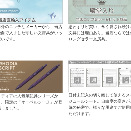
海外のニッチなメーカーから、当店
思わずリピ買い、永く愛され続け
独自で入手した珍しい文房具がいっ
文具には理由あり。当店ならでは
ぱいです。
ロングセラー文房具。
日付未記入の切り離して使えるス
ロディアの人気筆記具シリーズか
ジュールシート。自由度の高さが
ら、限定の「オーベルジーヌ」が登
気の秘密で、様々な用途でご使用
場しました。
ただけます。