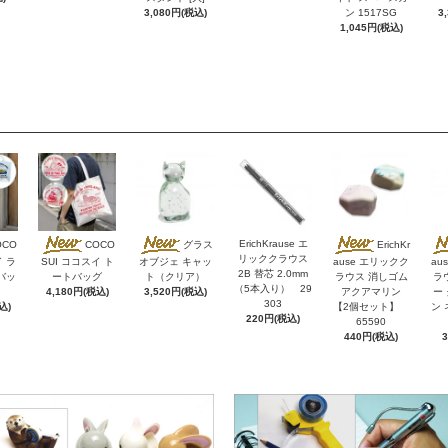
3,080円(税込)
ン 1517SG
3
1,045円(税込)
ErichKrause エ
OCO
COCO
グラス
ErichKr
リッククラウス
イ ラ
SUI ココスイ ト
オブジェ キャッ
ause エリックク
au
2B 替芯 2.0mm
バッ
ートバッグ
ト（クリア）
ラウス 消しゴム
ラ
（5本入り） 29
4,180円(税込)
3,520円(税込)
アクアマリン
ー
303
込)
【2個セット】
ン 
220円(税込)
65590
440円(税込)