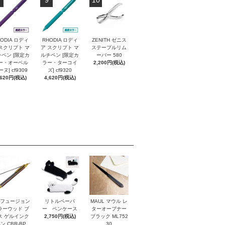
9
10
ODIA ロディ
RHODIA ロディ
ZENITH ゼニス
スクリプト マ
ア スクリプト マ
ステープルリム
ペン [限定カ
ルチペン [限定カ
ーバー 580
ー・オーベル
ラー・ターコイ
2,200円(税込)
ヌ] cf9309
ズ] cf9320
,620円(税込)
4,620円(税込)
I フュージョン
リトルペーパ
MAUL マウル レ
ラーウッド ブ
ー ペンケース
ターオープナー
ス ゲルインク
2,750円(税込)
ブラック ML752
ン CBR-BP
30