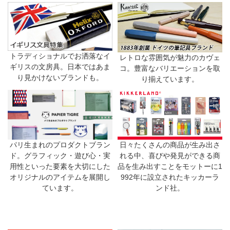
トラディショナルでお洒落なイ
レトロな雰囲気が魅力のカヴェ
ギリスの文房具。日本ではあま
コ。豊富なバリエーションを取
り見かけないブランドも。
り揃えています。
日々たくさんの商品が生み出さ
パリ生まれのプロダクトブラン
れる中、喜びや発見ができる商
ド。グラフィック・遊び心・実
品を生み出すことをモットーに1
用性といった要素を大切にした
992年に設立されたキッカーラ
オリジナルのアイテムを展開し
ンド社。
ています。