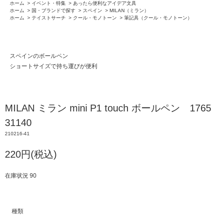
ホーム
>
イベント・特集
>
あったら便利なアイデア文具
ホーム
>
国・ブランドで探す
>
スペイン
>
MILAN（ミラン）
ホーム
>
テイストサーチ
>
クール・モノトーン
>
筆記具（クール・モノトーン）
スペインのボールペン
ショートサイズで持ち運びが便利
MILAN ミラン mini P1 touch ボールペン 1765
31140
210216-41
220円(税込)
在庫状況 90
種類