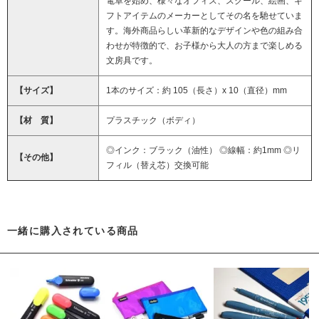
電卓を始め、様々なオフィス、スクール、絵画、ギ
フトアイテムのメーカーとしてその名を馳せていま
す。海外商品らしい革新的なデザインや色の組み合
わせが特徴的で、お子様から大人の方まで楽しめる
文房具です。
【サイズ】
1本のサイズ：約 105（長さ）x 10（直径）mm
【材 質】
プラスチック（ボディ）
◎インク：ブラック（油性） ◎線幅：約1mm ◎リ
【その他】
フィル（替え芯）交換可能
一緒に購入されている商品