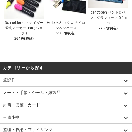
centropen セントロペ
ン グラフィック 0.1m
Schneider シュナイダー
Helix へリックス ナイロ
m
蛍光マーカー Job ( ジョ
ンペンケース
275円(税込)
ブ )
550円(税込)
264円(税込)
カテゴリーから探す
筆記具
ノート・手帳・シール・紙製品
封筒・便箋・カード
事務小物
整理・収納・ファイリング