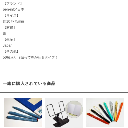
【ブランド】
pen-info/ 日本
【サイズ】
約107×75mm
【材質】
紙
【生産】
Japan
【その他】
50枚入り（貼って剥がせるタイプ ）
一緒に購入されている商品