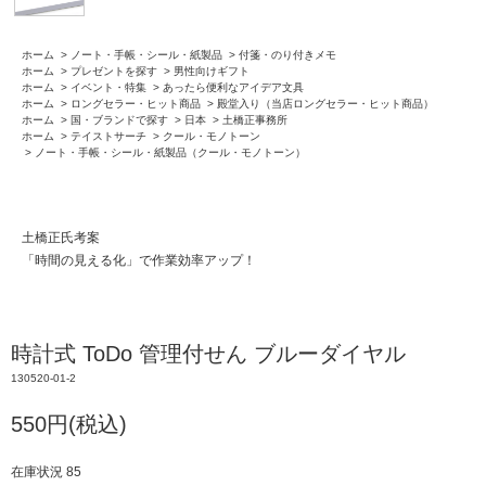
ホーム
>
ノート・手帳・シール・紙製品
>
付箋・のり付きメモ
ホーム
>
プレゼントを探す
>
男性向けギフト
ホーム
>
イベント・特集
>
あったら便利なアイデア文具
ホーム
>
ロングセラー・ヒット商品
>
殿堂入り（当店ロングセラー・ヒット商品）
ホーム
>
国・ブランドで探す
>
日本
>
土橋正事務所
ホーム
>
テイストサーチ
>
クール・モノトーン
>
ノート・手帳・シール・紙製品（クール・モノトーン）
土橋正氏考案
「時間の見える化」で作業効率アップ！
時計式 ToDo 管理付せん ブルーダイヤル
130520-01-2
550円(税込)
在庫状況 85