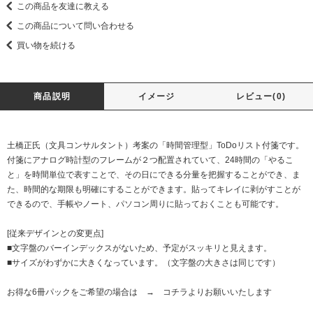
この商品を友達に教える
この商品について問い合わせる
買い物を続ける
商品説明
イメージ
レビュー(0)
土橋正氏（文具コンサルタント）考案の「時間管理型」ToDoリスト付箋です。
付箋にアナログ時計型のフレームが２つ配置されていて、24時間の「やるこ
と」を時間単位で表すことで、その日にできる分量を把握することができ、ま
た、時間的な期限も明確にすることができます。貼ってキレイに剥がすことが
できるので、手帳やノート、パソコン周りに貼っておくことも可能です。
[従来デザインとの変更点]
■文字盤のバーインデックスがないため、予定がスッキリと見えます。
■サイズがわずかに大きくなっています。（文字盤の大きさは同じです）
お得な6冊パックをご希望の場合は →
コチラ
よりお願いいたします