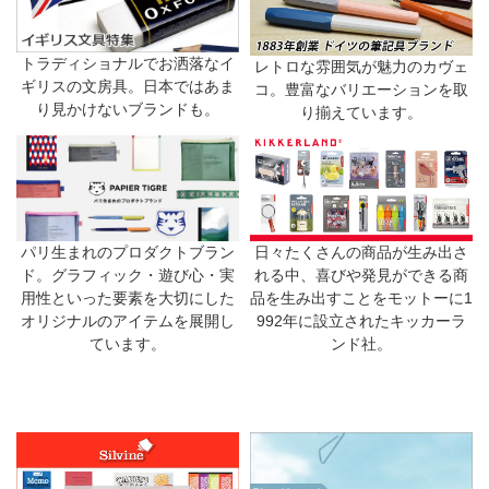
トラディショナルでお洒落なイ
レトロな雰囲気が魅力のカヴェ
ギリスの文房具。日本ではあま
コ。豊富なバリエーションを取
り見かけないブランドも。
り揃えています。
日々たくさんの商品が生み出さ
パリ生まれのプロダクトブラン
れる中、喜びや発見ができる商
ド。グラフィック・遊び心・実
品を生み出すことをモットーに1
用性といった要素を大切にした
992年に設立されたキッカーラ
オリジナルのアイテムを展開し
ンド社。
ています。