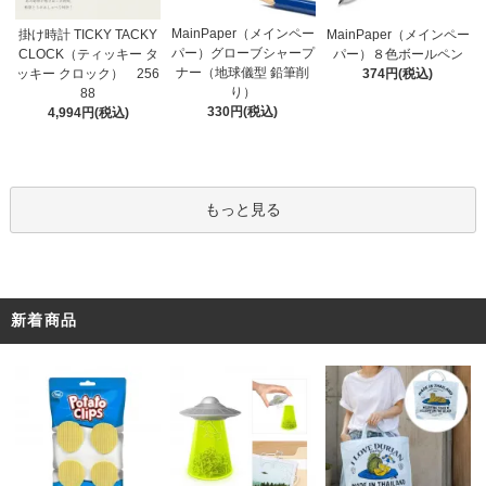
MainPaper（メインペー
掛け時計 TICKY TACKY
MainPaper（メインペー
パー）グローブシャープ
CLOCK（ティッキー タ
パー）８色ボールペン
ナー（地球儀型 鉛筆削
ッキー クロック） 256
374円(税込)
り）
88
330円(税込)
4,994円(税込)
もっと見る
新着商品