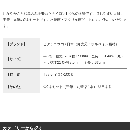
しなやかさと絵具含みを兼ねたナイロン100％の画筆です。持ちやすい太軸。
平筆、丸筆の2本セットです。水彩画・アクリル画どちらにもお使いいただけま
す。
【ブランド】
ヒグチユウコ / 日本（発売元：ホルベイン画材）
平6号：穂丈19.0×幅17.0mm 全長：185mm 丸6
【サイズ】
号：穂丈21.0×幅7.0mm 全長：185mm
【材 質】
毛：ナイロン100％
【その他】
◎2本セット（平筆、丸筆 各1本） ◎日本製
カテゴリーから探す