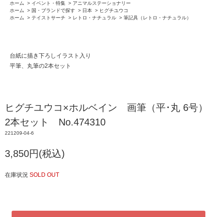
ホーム
>
イベント・特集
>
アニマルステーショナリー
ホーム
>
国・ブランドで探す
>
日本
>
ヒグチユウコ
ホーム
>
テイストサーチ
>
レトロ・ナチュラル
>
筆記具（レトロ・ナチュラル）
台紙に描き下ろしイラスト入り
平筆、丸筆の2本セット
ヒグチユウコ×ホルベイン 画筆（平･丸 6号）
2本セット No.474310
221209-04-6
3,850円(税込)
在庫状況
SOLD OUT