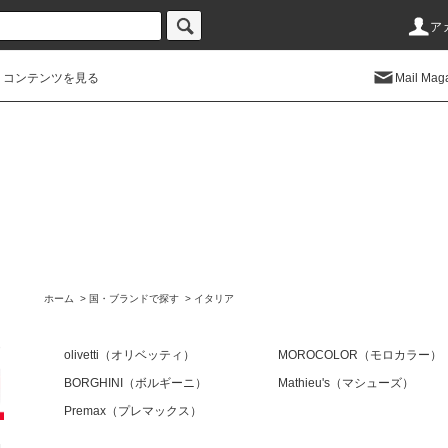
ア
コンテンツを見る
Mail Mag
ホーム
>
国・ブランドで探す
>
イタリア
olivetti（オリベッティ）
MOROCOLOR（モロカラー）
BORGHINI（ボルギーニ）
Mathieu's（マシューズ）
Premax（プレマックス）