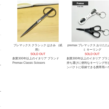
プレマックス クラシック はさみ （紙
premax プレマックス おりた
用）
ミ キーリング
SOLD OUT
SOLD OUT
創業300年以上のイタリア ブランド
創業300年以上のイタリア ブラ
Premax Classic Scissors
持ち運びに便利なキーリング付
ンパクトに収納できる携帯用ハ