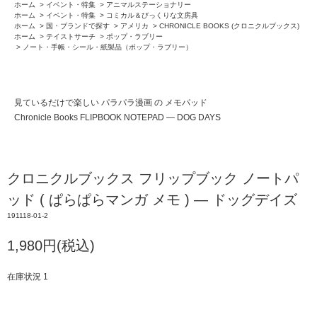
ホーム
>
イベント・特集
>
アニマルステーショナリー
ホーム
>
イベント・特集
>
コミカル＆びっくりな文房具
ホーム
>
国・ブランドで探す
>
アメリカ
>
CHRONICLE BOOKS (クロニクルブックス)
ホーム
>
テイストサーチ
>
ポップ・ラブリー
>
ノート・手帳・シール・紙製品（ポップ・ラブリー）
見ているだけで楽しい パラパラ漫画 の メモパッド
Chronicle Books FLIPBOOK NOTEPAD ― DOG DAYS
クロニクルブックス フリップブック ノートパ
ッド ( ぱらぱらマンガ メモ ) ― ドッグデイズ
191118-01-2
1,980円(税込)
在庫状況 1