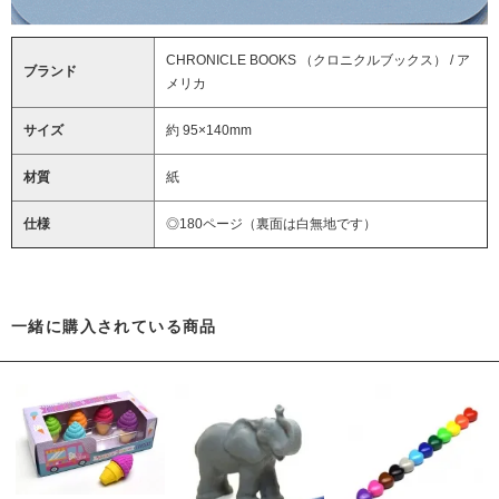
CHRONICLE BOOKS （クロニクルブックス） / ア
ブランド
メリカ
サイズ
約 95×140mm
材質
紙
仕様
◎180ページ（裏面は白無地です）
一緒に購入されている商品