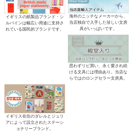
海外のニッチなメーカーから、
イギリスの紙製品ブランド・シ
当店独自で入手した珍しい文房
ルバインは幅広い用途に支持さ
具がいっぱいです。
れている国民的ブランドです。
思わずリピ買い、永く愛され続
ける文具には理由あり。当店な
らではのロングセラー文房具。
イギリス在住のダレルとジュリ
アによって設立されたステーシ
ョナリーブランド。