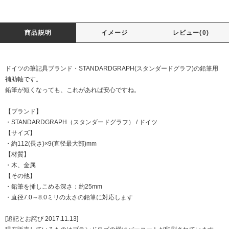
商品説明
イメージ
レビュー(0)
ドイツの筆記具ブランド・STANDARDGRAPH(スタンダードグラフ)の鉛筆用
補助軸です。
鉛筆が短くなっても、これがあれば安心ですね。
【ブランド】
・STANDARDGRAPH（スタンダードグラフ） / ドイツ
【サイズ】
・約112(長さ)×9(直径最大部)mm
【材質】
・木、金属
【その他】
・鉛筆を挿しこめる深さ：約25mm
・直径7.0～8.0ミリの太さの鉛筆に対応します
[追記とお詫び 2017.11.13]