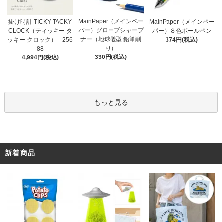
MainPaper（メインペー
掛け時計 TICKY TACKY
MainPaper（メインペー
パー）グローブシャープ
CLOCK（ティッキー タ
パー）８色ボールペン
ナー（地球儀型 鉛筆削
ッキー クロック） 256
374円(税込)
り）
88
330円(税込)
4,994円(税込)
もっと見る
新着商品