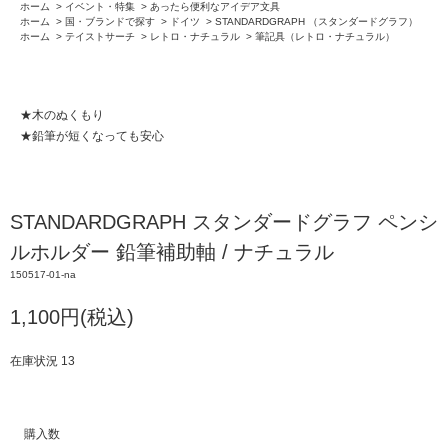
ホーム
>
イベント・特集
>
あったら便利なアイデア文具
ホーム
>
国・ブランドで探す
>
ドイツ
>
STANDARDGRAPH （スタンダードグラフ）
ホーム
>
テイストサーチ
>
レトロ・ナチュラル
>
筆記具（レトロ・ナチュラル）
★木のぬくもり
★鉛筆が短くなっても安心
STANDARDGRAPH スタンダードグラフ ペンシ
ルホルダー 鉛筆補助軸 / ナチュラル
150517-01-na
1,100円(税込)
在庫状況 13
購入数