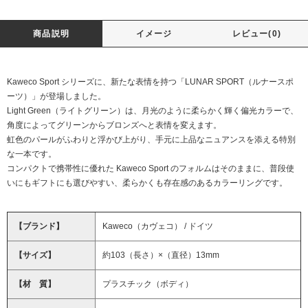
商品説明
イメージ
レビュー(0)
Kaweco Sport シリーズに、新たな表情を持つ「LUNAR SPORT（ルナースポ
ーツ）」が登場しました。
Light Green（ライトグリーン）は、月光のように柔らかく輝く偏光カラーで、
角度によってグリーンからブロンズへと表情を変えます。
虹色のパールがふわりと浮かび上がり、手元に上品なニュアンスを添える特別
な一本です。
コンパクトで携帯性に優れた Kaweco Sport のフォルムはそのままに、普段使
いにもギフトにも選びやすい、柔らかくも存在感のあるカラーリングです。
【ブランド】
Kaweco（カヴェコ） / ドイツ
【サイズ】
約103（長さ）×（直径）13mm
【材 質】
プラスチック（ボディ）