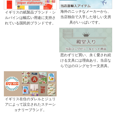
海外のニッチなメーカーから、
イギリスの紙製品ブランド・シ
当店独自で入手した珍しい文房
ルバインは幅広い用途に支持さ
具がいっぱいです。
れている国民的ブランドです。
思わずリピ買い、永く愛され続
ける文具には理由あり。当店な
らではのロングセラー文房具。
イギリス在住のダレルとジュリ
アによって設立されたステーシ
ョナリーブランド。