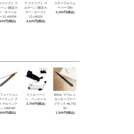
スクリプト マ
ア スクリプト マ
ステープルリム
ペン [限定カ
ルチペン [限定カ
ーバー 580
ー・オーベル
ラー・ターコイ
2,200円(税込)
ヌ] cf9309
ズ] cf9320
,620円(税込)
4,620円(税込)
I フュージョン
リトルペーパ
MAUL マウル レ
ラーウッド ブ
ー ペンケース
ターオープナー
ス ゲルインク
2,750円(税込)
ブラック ML752
ン CBR-BP
30
,300円(税込)
1,540円(税込)