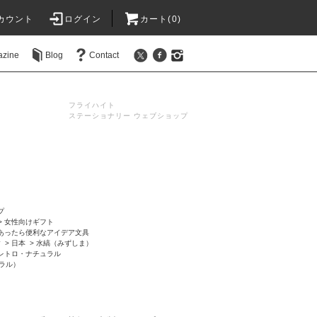
カウント
ログイン
カート(0)
azine
Blog
Contact
フライハイト
ステーショナリー ウェブショップ
プ
>
女性向けギフト
あったら便利なアイデア文具
す
>
日本
>
水縞（みずしま）
レトロ・ナチュラル
ラル）