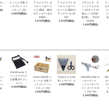
トカッ
ヒノール 木製 デ
ア スクリプト ボ
ア スクリプト ボ
グザコンタ ウ
ア 
17
ィスプレイ ペン
ールペン [ターコ
ールペン [オーベ
ィンドフォルダ
ルチ
込)
スタンド [大]
イズ (限定・復活
ルジーヌ (限定ボ
ー A4サイズ 10
ラ
3,080円(税込)
ボディカラー)] cf
ディカラー)] cf9
枚セット(10色×
ジー
9386n
307
各1枚） EXC5
4
2,970円(税込)
2,970円(税込)
0200E
1,430円(税込)
ErichKrause エ
リッククラウス
r（メ
KOH-I-NOOR コ
TOOLS to LIVE
KIKKERLAND キ
IW
計算機 [PC テン
ー）
ヒノール 木製 デ
BY シザーズ - 3
ッカーランド
カ
キー]
ペン
ィスプレイ ペン
3,080円(税込)
ノイジーキーラ
ラ
4,950円(税込)
)
スタンド [大]
イト スペースガ
ペ
3,080円(税込)
ン 1517SG
3
1,045円(税込)