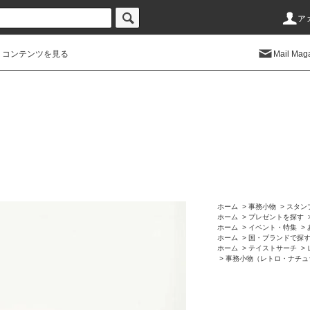
ア
コンテンツを見る
Mail Mag
ホーム
>
事務小物
>
スタン
ホーム
>
プレゼントを探す
ホーム
>
イベント・特集
>
ホーム
>
国・ブランドで探
ホーム
>
テイストサーチ
>
>
事務小物（レトロ・ナチュ