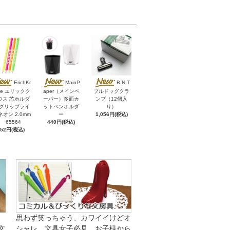
ErichKr
MainP
B.N.T
se エリックク
aper（メインペ
ブルドッグクラ
ウス 芯ホルダ
ーパー）多面カ
ンプ（12個入
 グリップライ
ットペンホルダ
り）
ネオン 2.0mm
ー
1,056円(税込)
65564
440円(税込)
352円(税込)
思わず笑っちゃう、カワイイけどオ
文
シャレ、文具女子必見、お子様から