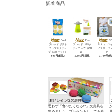
新着商品
Fred
Fred
C
フレッド ポテト
フレッド UFOク
SUI ココス
チップスクリッ
リップ カウ（CO
イスサック 
プ（4個セット）
W）
グ
880円(税込)
1,980円(税込)
2,750円(税
思わず「食べたくなる!?」文房具を
集めました。プレゼントとしても喜