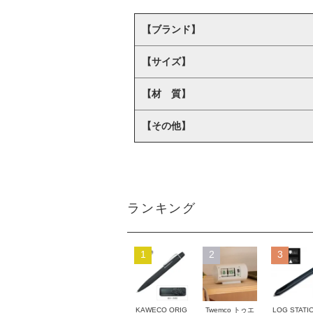
【ブランド】
【サイズ】
【材 質】
【その他】
ランキング
1
2
3
KAWECO ORIG
Twemco トゥエ
LOG STATI