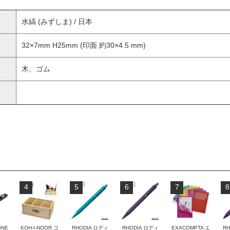
水縞 (みずしま) / 日本
32×7mm H25mm (印面 約30×4.5 mm)
木、ゴム
4
5
6
7
8
ONE
KOH-I-NOOR コ
RHODIA ロディ
RHODIA ロディ
EXACOMPTA エ
RH