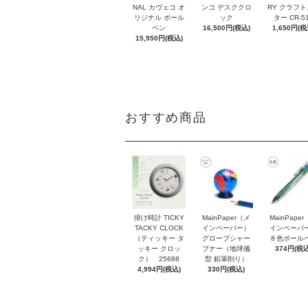
NAL カヴェコ オ
ンコ デスククロ
RY クラフ
リジナル ボール
ック
ター CR-5
ペン
16,500円(税込)
1,650円(税
15,950円(税込)
おすすめ商品
掛け時計 TICKY
MainPaper（メ
MainPape
TACKY CLOCK
インペーパー）
インペーパ
（ティッキー タ
グローブシャー
８色ボール
ッキー クロッ
プナー（地球儀
374円(税込
ク） 25688
型 鉛筆削り）
4,994円(税込)
330円(税込)