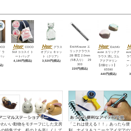
ErichKrause エ
OCO
COCO
グラス
ErichKr
リッククラウス
イ ラ
SUI ココスイ ト
オブジェ キャッ
ause エリックク
au
2B 替芯 2.0mm
バッ
ートバッグ
ト（クリア）
ラウス 消しゴム
ラ
（5本入り） 29
4,180円(税込)
3,520円(税込)
アクアマリン
ー
303
込)
【2個セット】
ン 
220円(税込)
65590
440円(税込)
かわいい動物をモチーフにした文房
「これは使える！！」あったら便
具の特集です。机の上を楽しくして
利、ナイス＆ユニークアイデアの