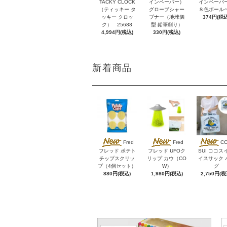
TACKY CLOCK
インペーパー）
インペーパ
（ティッキー タ
グローブシャー
８色ボール
ッキー クロッ
プナー（地球儀
374円(税込
ク） 25688
型 鉛筆削り）
4,994円(税込)
330円(税込)
新着商品
Fred
Fred
C
フレッド ポテト
フレッド UFOク
SUI ココス
チップスクリッ
リップ カウ（CO
イスサック 
プ（4個セット）
W）
グ
880円(税込)
1,980円(税込)
2,750円(税