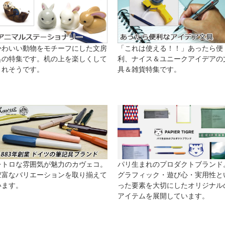
かわいい動物をモチーフにした文房
「これは使える！！」あったら便
具の特集です。机の上を楽しくして
利、ナイス＆ユニークアイデアの
くれそうです。
具＆雑貨特集です。
レトロな雰囲気が魅力のカヴェコ。
パリ生まれのプロダクトブランド
豊富なバリエーションを取り揃えて
グラフィック・遊び心・実用性と
います。
った要素を大切にしたオリジナル
アイテムを展開しています。