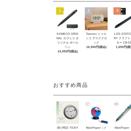
1
2
3
KAWECO ORIG
Twemco トゥエ
LOG STATI
NAL カヴェコ オ
ンコ デスククロ
RY クラフ
リジナル ボール
ック
ター CR-5
ペン
16,500円(税込)
1,650円(税
15,950円(税込)
おすすめ商品
掛け時計 TICKY
MainPaper（メ
MainPape