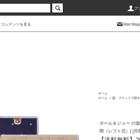
ア
コンテンツを見る
Mail Mag
ホーム
ホーム
>
国・ブランドで探
ポール＆ジョー の遊
間（レフト式）] [月
【送料無料】20