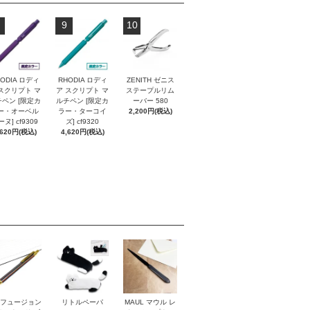
9
10
ODIA ロディ
RHODIA ロディ
ZENITH ゼニス
スクリプト マ
ア スクリプト マ
ステープルリム
ペン [限定カ
ルチペン [限定カ
ーバー 580
ー・オーベル
ラー・ターコイ
2,200円(税込)
ヌ] cf9309
ズ] cf9320
,620円(税込)
4,620円(税込)
I フュージョン
リトルペーパ
MAUL マウル レ