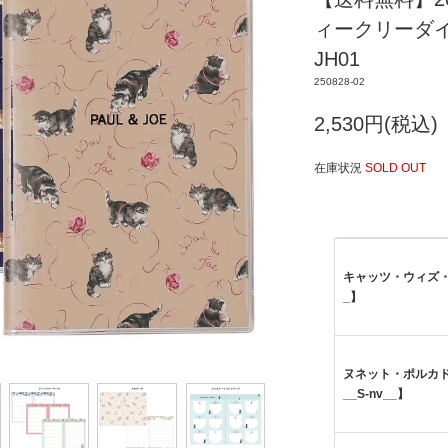
ィークリーダイア
JH01
250828-02
2,530円(税込)
在庫状況
SOLD OUT
キャッツ・ウィズ・
_】
ヌネット・ポルカ
__S-nv__】