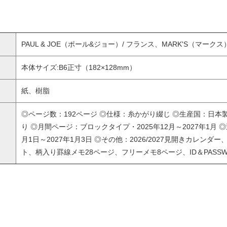
PAUL & JOE（ポール&ジョー）/ フランス、MARK'S（マークス
本体サイズ:B6正寸（182×128mm）
紙、樹脂
◎ページ数：192ページ ◎仕様：糸かがり綴じ ◎生産国：日本製
り ◎月間ページ：ブロックタイプ・2025年12月～2027年1月 
月1日～2027年1月3日 ◎その他：2026/2027見開きカレン
ト、柄入り罫線メモ28ページ、フリーメモ8ページ、ID＆PASS