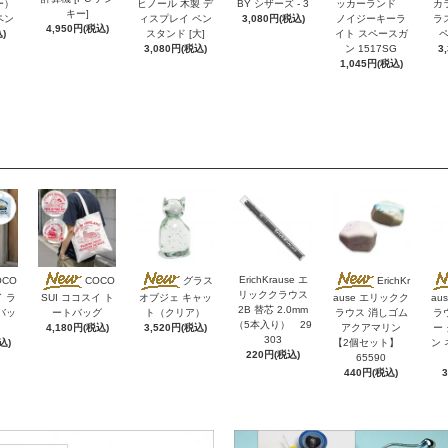
ー）
ヒノール 木製 デ
BY シザーズ - 3
ッカーランド
カ
キー]
ペン
ィスプレイ ペン
3,080円(税込)
ノイジーキーラ
ラ
4,950円(税込)
)
スタンド [大]
イト スペースガ
ペ
3,080円(税込)
ン 1517SG
3
1,045円(税込)
ErichKrause エ
OCO
COCO
グラス
ErichKr
リッククラウス
イ ラ
SUI ココスイ ト
オブジェ キャッ
ause エリックク
au
2B 替芯 2.0mm
バッ
ートバッグ
ト（クリア）
ラウス 消しゴム
ラ
（5本入り） 29
4,180円(税込)
3,520円(税込)
アクアマリン
ー
303
込)
【2個セット】
ン 
220円(税込)
65590
440円(税込)