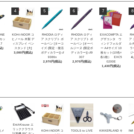
4
5
6
7
8
ONE
KOH-I-NOOR コ
RHODIA ロディ
RHODIA ロディ
EXACOMPTA エ
RH
トカッ
ヒノール 木製 デ
ア スクリプト ボ
ア スクリプト ボ
グザコンタ ウ
ア 
17
ィスプレイ ペン
ールペン [ターコ
ールペン [オーベ
ィンドフォルダ
ルチ
込)
スタンド [大]
イズ (限定・復活
ルジーヌ (限定ボ
ー A4サイズ 10
ラ
3,080円(税込)
ボディカラー)] cf
ディカラー)] cf9
枚セット(10色×
ジー
9386n
307
各1枚） EXC5
4
2,970円(税込)
2,970円(税込)
0200E
1,430円(税込)
ErichKrause エ
リッククラウス
r（メ
KOH-I-NOOR コ
TOOLS to LIVE
KIKKERLAND キ
IW
計算機 [PC テン