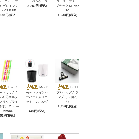
ラーウッド ブ
ー ペンケース
ターオープナー
ス ゲルインク
2,750円(税込)
ブラック ML752
ン CBR-BP
30
,300円(税込)
1,540円(税込)
ErichKr
MainP
B.N.T
se エリックク
aper（メインペ
ブルドッグクラ
ウス 芯ホルダ
ーパー）多面カ
ンプ（12個入
 グリップライ
ットペンホルダ
り）
ネオン 2.0mm
ー
1,056円(税込)
65564
440円(税込)
352円(税込)