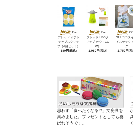
Fred
Fred
C
フレッド ポテト
フレッド UFOク
SUI ココス
チップスクリッ
リップ カウ（CO
イスサック 
プ（4個セット）
W）
グ
880円(税込)
1,980円(税込)
2,750円(税
思わず「食べたくなる!?」文房具を
集めました。プレゼントとしても喜
ばれそうです。