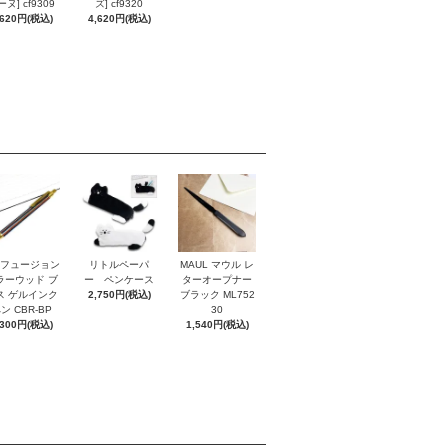
ヌ] cf9309
ズ] cf9320
,620円(税込)
4,620円(税込)
I フュージョン
リトルペーパ
MAUL マウル レ
ラーウッド ブ
ー ペンケース
ターオープナー
ス ゲルインク
2,750円(税込)
ブラック ML752
ン CBR-BP
30
,300円(税込)
1,540円(税込)