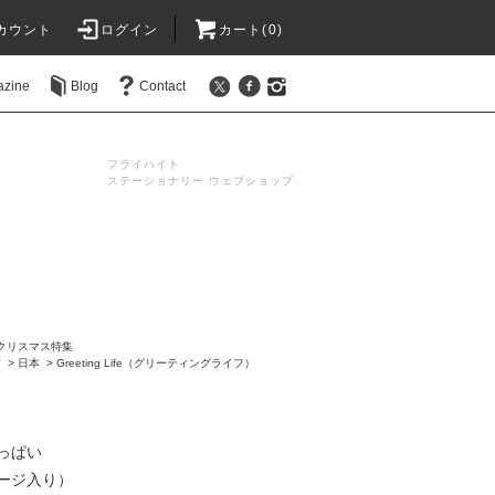
カウント
ログイン
カート(0)
azine
Blog
Contact
フライハイト
ステーショナリー ウェブショップ
クリスマス特集
す
>
日本
>
Greeting Life（グリーティングライフ）
っぱい
ージ入り）