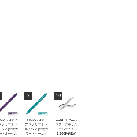
9
10
ODIA ロディ
RHODIA ロディ
ZENITH ゼニス
スクリプト マ
ア スクリプト マ
ステープルリム
ペン [限定カ
ルチペン [限定カ
ーバー 580
ー・オーベル
ラー・ターコイ
2,200円(税込)