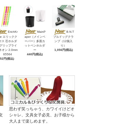
ErichKr
MainP
B.N.T
se エリックク
aper（メインペ
ブルドッグクラ
ウス 芯ホルダ
ーパー）多面カ
ンプ（12個入
 グリップライ
ットペンホルダ
り）
ネオン 2.0mm
ー
1,056円(税込)
65564
440円(税込)
352円(税込)
思わず笑っちゃう、カワイイけどオ
文
シャレ、文具女子必見、お子様から
大人まで楽しめます。