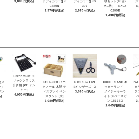
3,080円(税込)
ボディカラー)] cf
ディカラー)] cf9
枚セット(10色×
ジー
9386n
307
各1枚） EXC5
4
2,970円(税込)
2,970円(税込)
0200E
1,430円(税込)
ErichKrause エ
リッククラウス
r（メ
KOH-I-NOOR コ
TOOLS to LIVE
KIKKERLAND キ
IW
計算機 [PC テン
ー）
ヒノール 木製 デ
BY シザーズ - 3
ッカーランド
カ
キー]
ペン
ィスプレイ ペン
3,080円(税込)
ノイジーキーラ
ラ
4,950円(税込)
)
スタンド [大]
イト スペースガ
ペ
3,080円(税込)
ン 1517SG
3
1,045円(税込)