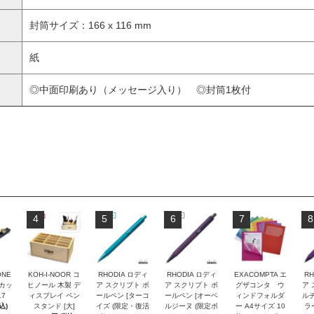
封筒サイズ：166 x 116 mm
紙
◎中面印刷あり（メッセージ入り） ◎封筒1枚付
4
5
6
7
8
ONE
KOH-I-NOOR コ
RHODIA ロディ
RHODIA ロディ
EXACOMPTA エ
RH
トカッ
ヒノール 木製 デ
ア スクリプト ボ
ア スクリプト ボ
グザコンタ ウ
ア 
17
ィスプレイ ペン
ールペン [ターコ
ールペン [オーベ
ィンドフォルダ
ルチ
込)
スタンド [大]
イズ (限定・復活
ルジーヌ (限定ボ
ー A4サイズ 10
ラ