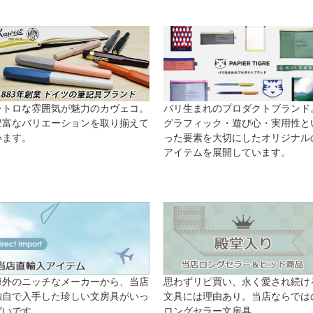
レトロな雰囲気が魅力のカヴェコ。
パリ生まれのプロダクトブランド
豊富なバリエーションを取り揃えて
グラフィック・遊び心・実用性と
います。
った要素を大切にしたオリジナル
アイテムを展開しています。
海外のニッチなメーカーから、当店
思わずリピ買い、永く愛され続け
独自で入手した珍しい文房具がいっ
文具には理由あり。当店ならでは
ぱいです。
ロングセラー文房具。