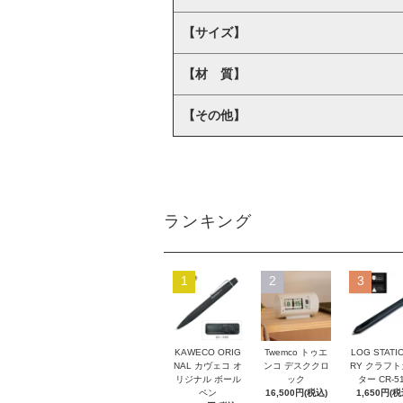
【サイズ】
【材 質】
【その他】
ランキング
1
2
3
KAWECO ORIG
Twemco トゥエ
LOG STATI
NAL カヴェコ オ
ンコ デスククロ
RY クラフ
リジナル ボール
ック
ター CR-5
ペン
16,500円(税込)
1,650円(税