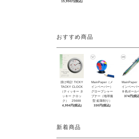
15,950円(税込)
おすすめ商品
掛け時計 TICKY
MainPaper（メ
MainPape
TACKY CLOCK
インペーパー）
インペーパ
（ティッキー タ
グローブシャー
８色ボール
ッキー クロッ
プナー（地球儀
374円(税込
ク） 25688
型 鉛筆削り）
4,994円(税込)
330円(税込)
新着商品