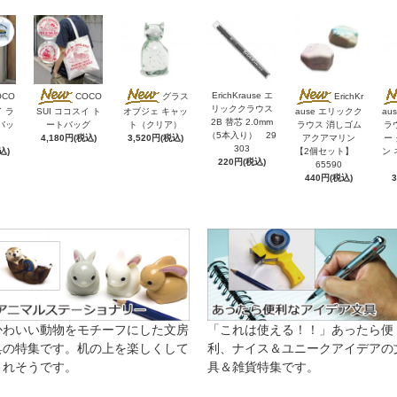
ErichKrause エ
OCO
COCO
グラス
ErichKr
リッククラウス
イ ラ
SUI ココスイ ト
オブジェ キャッ
ause エリックク
au
2B 替芯 2.0mm
バッ
ートバッグ
ト（クリア）
ラウス 消しゴム
ラ
（5本入り） 29
4,180円(税込)
3,520円(税込)
アクアマリン
ー
303
込)
【2個セット】
ン 
220円(税込)
65590
440円(税込)
かわいい動物をモチーフにした文房
「これは使える！！」あったら便
具の特集です。机の上を楽しくして
利、ナイス＆ユニークアイデアの
くれそうです。
具＆雑貨特集です。