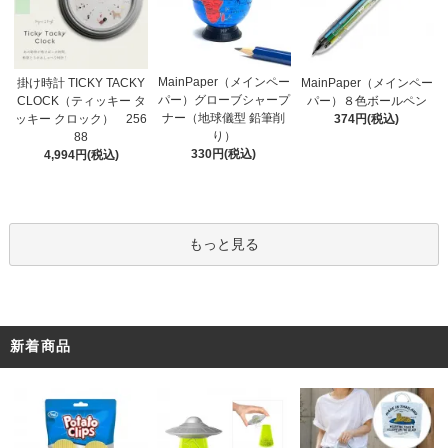
MainPaper（メインペー
掛け時計 TICKY TACKY
MainPaper（メインペー
パー）グローブシャープ
CLOCK（ティッキー タ
パー）８色ボールペン
ナー（地球儀型 鉛筆削
ッキー クロック） 256
374円(税込)
り）
88
330円(税込)
4,994円(税込)
もっと見る
新着商品