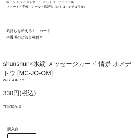
ホーム
>
テイストサーチ
>
レトロ・ナチュラル
>
ノート・手帳・シール・紙製品（レトロ・ナチュラル）
気持ちを伝えるミニカード
半透明の封筒１枚付き
shunshun×水縞 メッセージカード 情景 オメデ
トウ [MC-JO-OM]
240724-07-om
330円(税込)
在庫状況 3
購入数