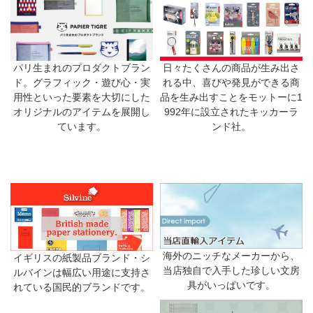
日々たくさんの商品が生み出さ
パリ生まれのプロダクトブラン
れる中、喜びや発見ができる商
ド。グラフィック・遊び心・実
品を生み出すことをモットーに1
用性といった要素を大切にした
992年に設立されたキッカーラ
オリジナルのアイテムを展開し
ンド社。
ています。
海外のニッチなメーカーから、
イギリスの紙製品ブランド・シ
当店独自で入手した珍しい文房
ルバインは幅広い用途に支持さ
具がいっぱいです。
れている国民的ブランドです。