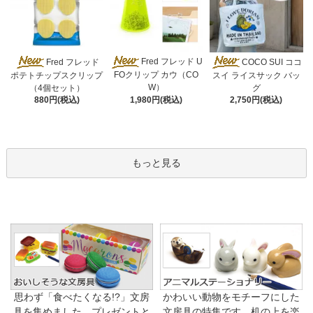
Fred フレッド U
Fred フレッド
COCO SUI ココ
FOクリップ カウ（CO
ポテトチップスクリップ
スイ ライスサック バッ
W）
（4個セット）
グ
1,980円(税込)
880円(税込)
2,750円(税込)
もっと見る
思わず「食べたくなる!?」文房
かわいい動物をモチーフにした
具を集めました。プレゼントと
文房具の特集です。机の上を楽