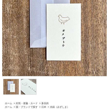
ホーム
>
封筒・便箋・カード
>
多目的
ホーム
>
国・ブランドで探す
>
日本
>
水縞（みずしま）