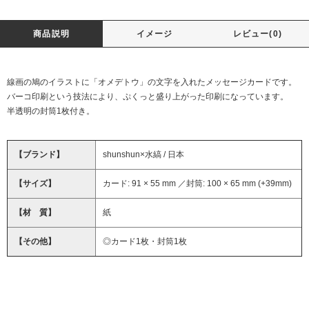
商品説明
イメージ
レビュー(0)
線画の鳩のイラストに「オメデトウ」の文字を入れたメッセージカードです。
バーコ印刷という技法により、ぷくっと盛り上がった印刷になっています。
半透明の封筒1枚付き。
【ブランド】
shunshun×水縞 / 日本
【サイズ】
カード: 91 × 55 mm ／封筒: 100 × 65 mm (+39mm)
【材 質】
紙
【その他】
◎カード1枚・封筒1枚