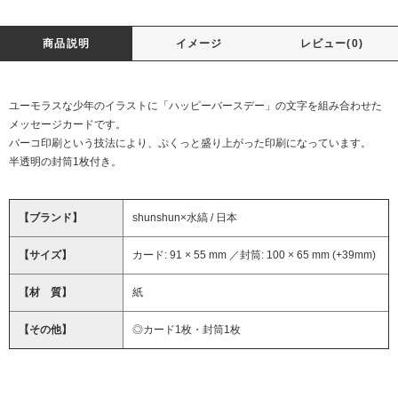
商品説明
イメージ
レビュー(0)
ユーモラスな少年のイラストに「ハッピーバースデー」の文字を組み合わせた
メッセージカードです。
バーコ印刷という技法により、ぷくっと盛り上がった印刷になっています。
半透明の封筒1枚付き。
【ブランド】
shunshun×水縞 / 日本
【サイズ】
カード: 91 × 55 mm ／封筒: 100 × 65 mm (+39mm)
【材 質】
紙
【その他】
◎カード1枚・封筒1枚