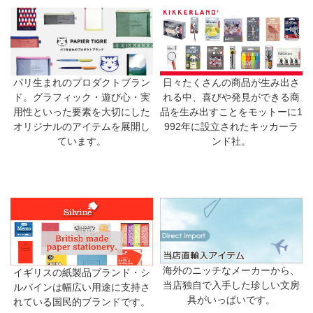
日々たくさんの商品が生み出さ
パリ生まれのプロダクトブラン
れる中、喜びや発見ができる商
ド。グラフィック・遊び心・実
品を生み出すことをモットーに1
用性といった要素を大切にした
992年に設立されたキッカーラ
オリジナルのアイテムを展開し
ンド社。
ています。
海外のニッチなメーカーから、
イギリスの紙製品ブランド・シ
当店独自で入手した珍しい文房
ルバインは幅広い用途に支持さ
具がいっぱいです。
れている国民的ブランドです。