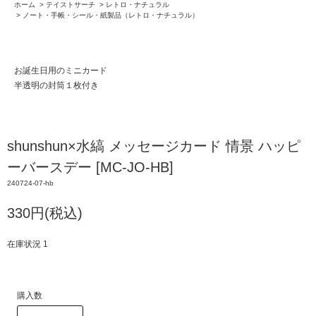
ホーム
>
テイストサーチ
>
レトロ・ナチュラル
>
ノート・手帳・シール・紙製品（レトロ・ナチュラル）
お誕生日用のミニカード
半透明の封筒１枚付き
shunshun×水縞 メッセージカード 情景 ハッピ
ーバースデー [MC-JO-HB]
240724-07-hb
330円(税込)
在庫状況 1
購入数