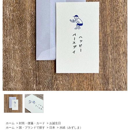
ホーム
>
封筒・便箋・カード
>
お誕生日
ホーム
>
国・ブランドで探す
>
日本
>
水縞（みずしま）