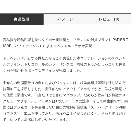
商品説明
イメージ
レビュー(0)
高品質な断熱性能を持つタイガー魔法瓶と、フランスの雑貨ブランド PAPIER T
IGRE（パピエティグル）によるスペシャルコラボが実現！
トラをシンボルとする両社だからこそ実現した本コラボレーションのスペシャ
ルデザイン。トリコロールのカラーリングに、両社のトラがひょっこりと仲良
く顔を覗かせるポップなデザインが完成しました。
中せんの樹脂部分（内側）およびパッキンには、銀系無機抗菌剤を練り込んだ
抗菌加工を採用しました。衛生的なのでアウトドアやおでかけ、学校や職場で
の使用に最適です。口当たりはまさにマグカップ。なめらか飲み口が特徴のス
クリューマグボトル。パッキンは1つだけ！ラクに洗浄、そして衛生的です。内
面にはフッ素コートを使用しない独自の電解研磨技術「スーパークリーンPlus
（プラス）」加工を施しており、汚れやニオイがつきにくく、さっと洗うだけ
で、いつでも清潔にお使いいただけます。