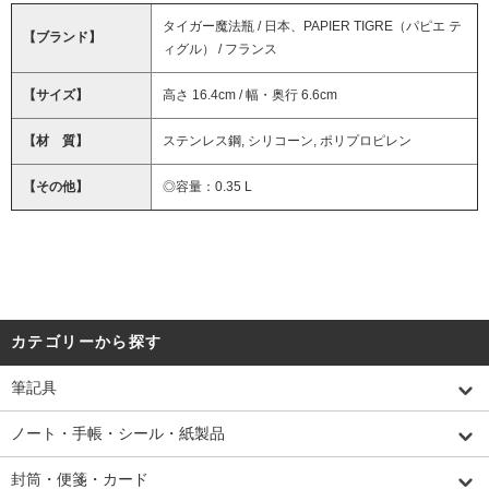
タイガー魔法瓶 / 日本、PAPIER TIGRE（パピエ テ
【ブランド】
ィグル） / フランス
【サイズ】
高さ 16.4cm / 幅・奥行 6.6cm
【材 質】
ステンレス鋼, シリコーン, ポリプロピレン
【その他】
◎容量：0.35 L
カテゴリーから探す
筆記具
ノート・手帳・シール・紙製品
封筒・便箋・カード