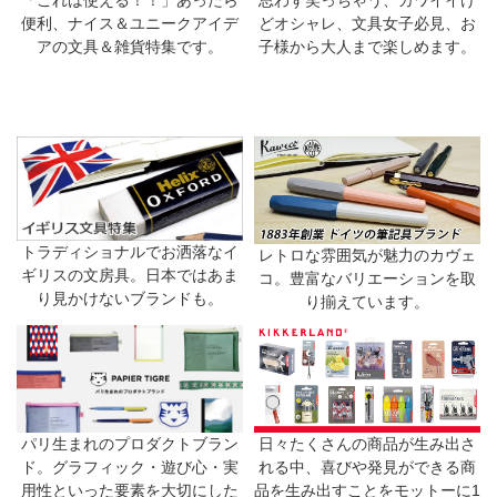
便利、ナイス＆ユニークアイデ
どオシャレ、文具女子必見、お
アの文具＆雑貨特集です。
子様から大人まで楽しめます。
トラディショナルでお洒落なイ
レトロな雰囲気が魅力のカヴェ
ギリスの文房具。日本ではあま
コ。豊富なバリエーションを取
り見かけないブランドも。
り揃えています。
日々たくさんの商品が生み出さ
パリ生まれのプロダクトブラン
れる中、喜びや発見ができる商
ド。グラフィック・遊び心・実
品を生み出すことをモットーに1
用性といった要素を大切にした