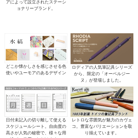
アによって設立されたステーシ
ョナリーブランド。
どこか懐かしさを感じさせる色
ロディアの人気筆記具シリーズ
使いやユーモアのあるデザイン
から、限定の「オーベルジー
ヌ」が登場しました。
日付未記入の切り離して使える
レトロな雰囲気が魅力のカヴェ
スケジュールシート。自由度の
コ。豊富なバリエーションを取
高さが人気の秘密で、様々な用
り揃えています。