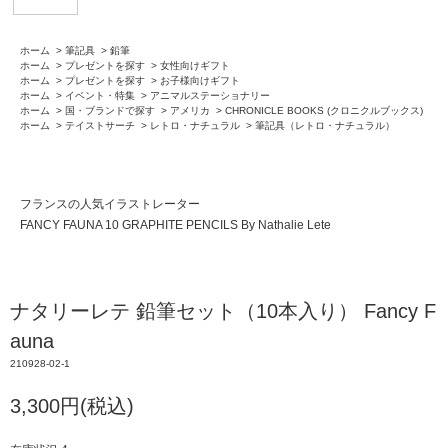
ホーム
>
筆記具
>
鉛筆
ホーム
>
プレゼントを探す
>
女性向けギフト
ホーム
>
プレゼントを探す
>
お子様向けギフト
ホーム
>
イベント・特集
>
アニマルステーショナリー
ホーム
>
国・ブランドで探す
>
アメリカ
>
CHRONICLE BOOKS (クロニクルブックス)
ホーム
>
テイストサーチ
>
レトロ・ナチュラル
>
筆記具（レトロ・ナチュラル）
フランスの人気イラストレーター
FANCY FAUNA 10 GRAPHITE PENCILS By Nathalie Lete
ナタリーレテ 鉛筆セット（10本入り） Fancy F
auna
210928-02-1
3,300円(税込)