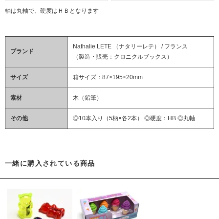
軸は丸軸で、硬度はＨＢとなります
Nathalie LETE （ナタリーレテ） / フランス
ブランド
（製造・販売：クロニクルブックス）
サイズ
箱サイズ：87×195×20mm
素材
木（鉛筆）
その他
◎10本入り（5柄×各2本） ◎硬度：HB ◎丸軸
一緒に購入されている商品