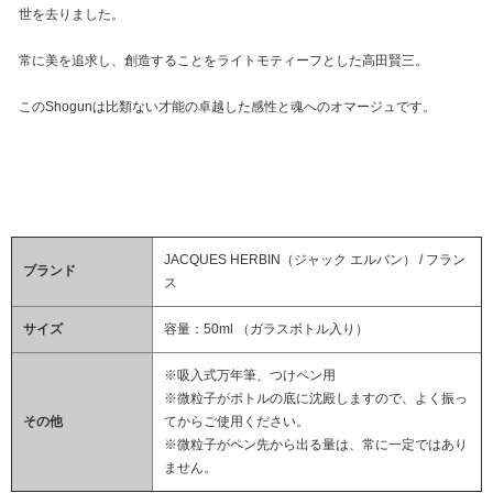
世を去りました。
常に美を追求し、創造することをライトモティーフとした高田賢三。
このShogunは比類ない才能の卓越した感性と魂へのオマージュです。
JACQUES HERBIN（ジャック エルバン） / フラン
ブランド
ス
サイズ
容量：50ml （ガラスボトル入り）
※吸入式万年筆、つけペン用
※微粒子がボトルの底に沈殿しますので、よく振っ
その他
てからご使用ください。
※微粒子がペン先から出る量は、常に一定ではあり
ません。