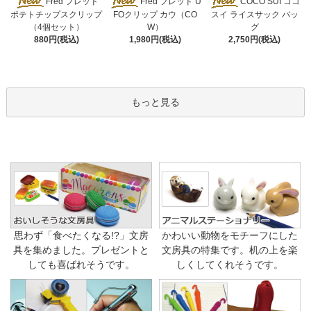
Fred フレッド U
Fred フレッド
COCO SUI ココ
FOクリップ カウ（CO
ポテトチップスクリップ
スイ ライスサック バッ
W）
（4個セット）
グ
1,980円(税込)
880円(税込)
2,750円(税込)
もっと見る
思わず「食べたくなる!?」文房
かわいい動物をモチーフにした
具を集めました。プレゼントと
文房具の特集です。机の上を楽
しても喜ばれそうです。
しくしてくれそうです。