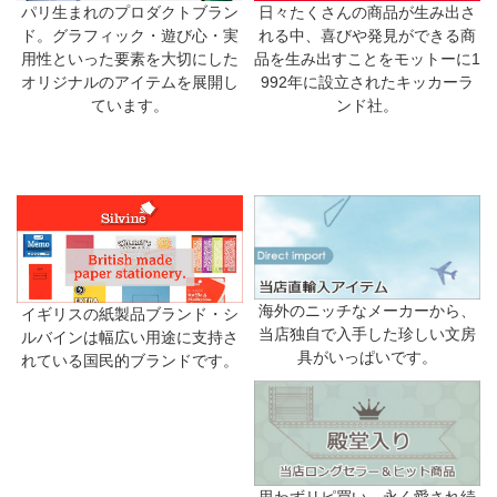
日々たくさんの商品が生み出さ
パリ生まれのプロダクトブラン
れる中、喜びや発見ができる商
ド。グラフィック・遊び心・実
品を生み出すことをモットーに1
用性といった要素を大切にした
992年に設立されたキッカーラ
オリジナルのアイテムを展開し
ンド社。
ています。
海外のニッチなメーカーから、
イギリスの紙製品ブランド・シ
当店独自で入手した珍しい文房
ルバインは幅広い用途に支持さ
具がいっぱいです。
れている国民的ブランドです。
思わずリピ買い、永く愛され続