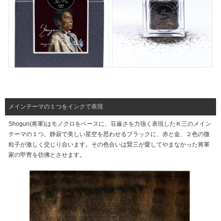
メインテーマの１つをインクで表現
Shogun(将軍)はモノクロをベースに、荘厳さを力強く表現したＫ三のメイン
テーマの１つ。静寂で美しい星空を思わせるブラックに、赤と金、２色の微
粒子が激しく交じり合います。その色合いは賢三が愛してやまなかった将軍
家の甲冑を彷彿とさせます。