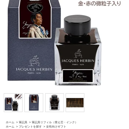
ホーム
>
筆記具
>
筆記具リフィル（替え芯・インク）
ホーム
>
プレゼントを探す
>
女性向けギフト