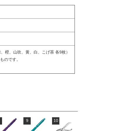
黄緑、橙、山吹、黄、白、こげ茶 各9枚）
ものです。
9
10