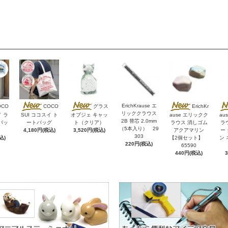
ErichKrause エ
OCO
COCO
グラス
ErichKr
リッククラウス
イ ラ
SUI ココスイ ト
オブジェ キャッ
ause エリックク
au
2B 替芯 2.0mm
バッ
ートバッグ
ト（クリア）
ラウス 消しゴム
ラ
（5本入り） 29
4,180円(税込)
3,520円(税込)
アクアマリン
ー
303
込)
【2個セット】
ン 
220円(税込)
65590
440円(税込)