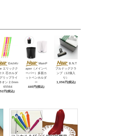
ErichKr
MainP
B.N.T
se エリックク
aper（メインペ
ブルドッグクラ
ウス 芯ホルダ
ーパー）多面カ
ンプ（12個入
 グリップライ
ットペンホルダ
り）
ネオン 2.0mm
ー
1,056円(税込)
65564
440円(税込)
352円(税込)