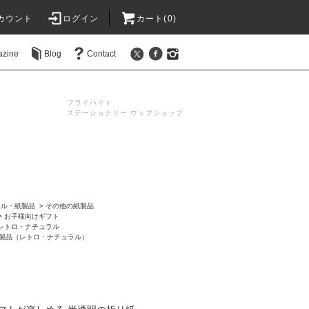
カウント
ログイン
カート(0)
azine
Blog
Contact
フライハイト
ステーショナリー ウェブショップ
ール・紙製品
>
その他の紙製品
>
お子様向けギフト
レトロ・ナチュラル
製品（レトロ・ナチュラル）