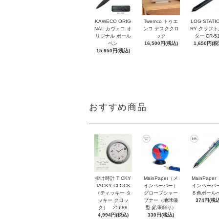
KAWECO ORIG
Twemco トゥエ
LOG STATI
NAL カヴェコ オ
ンコ デスククロ
RY クラフ
リジナル ボール
ック
ター CR-5
ペン
16,500円(税込)
1,650円(税
15,950円(税込)
おすすめ商品
掛け時計 TICKY
MainPaper（メ
MainPape
TACKY CLOCK
インペーパー）
インペーパ
（ティッキー タ
グローブシャー
８色ボール
ッキー クロッ
プナー（地球儀
374円(税込
ク） 25688
型 鉛筆削り）
4,994円(税込)
330円(税込)