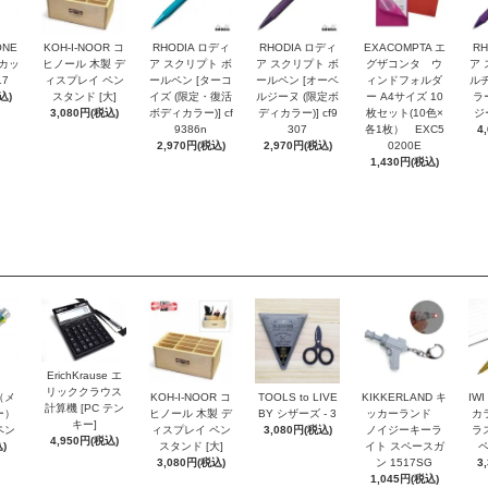
ONE
KOH-I-NOOR コ
RHODIA ロディ
RHODIA ロディ
EXACOMPTA エ
RH
トカッ
ヒノール 木製 デ
ア スクリプト ボ
ア スクリプト ボ
グザコンタ ウ
ア 
17
ィスプレイ ペン
ールペン [ターコ
ールペン [オーベ
ィンドフォルダ
ルチ
込)
スタンド [大]
イズ (限定・復活
ルジーヌ (限定ボ
ー A4サイズ 10
ラ
3,080円(税込)
ボディカラー)] cf
ディカラー)] cf9
枚セット(10色×
ジー
9386n
307
各1枚） EXC5
4
2,970円(税込)
2,970円(税込)
0200E
1,430円(税込)
ErichKrause エ
リッククラウス
r（メ
KOH-I-NOOR コ
TOOLS to LIVE
KIKKERLAND キ
IW
計算機 [PC テン
ー）
ヒノール 木製 デ
BY シザーズ - 3
ッカーランド
カ
キー]
ペン
ィスプレイ ペン
3,080円(税込)
ノイジーキーラ
ラ
4,950円(税込)
)
スタンド [大]
イト スペースガ
ペ
3,080円(税込)
ン 1517SG
3
1,045円(税込)