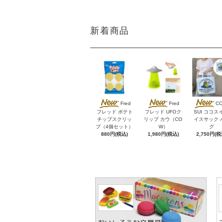
新着商品
Fred
Fred
C
フレッド ポテト
フレッド UFOク
SUI ココス
チップスクリッ
リップ カウ（CO
イスサック 
プ（4個セット）
W）
グ
880円(税込)
1,980円(税込)
2,750円(税