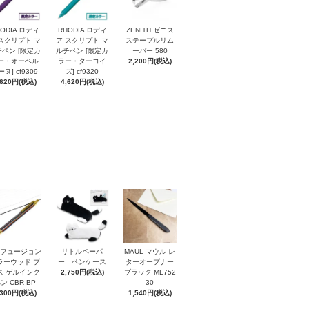
ODIA ロディ
RHODIA ロディ
ZENITH ゼニス
スクリプト マ
ア スクリプト マ
ステープルリム
ペン [限定カ
ルチペン [限定カ
ーバー 580
ー・オーベル
ラー・ターコイ
2,200円(税込)
ヌ] cf9309
ズ] cf9320
,620円(税込)
4,620円(税込)
I フュージョン
リトルペーパ
MAUL マウル レ
ラーウッド ブ
ー ペンケース
ターオープナー
ス ゲルインク
2,750円(税込)
ブラック ML752
ン CBR-BP
30
,300円(税込)
1,540円(税込)