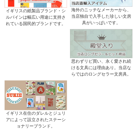
海外のニッチなメーカーから、
イギリスの紙製品ブランド・シ
当店独自で入手した珍しい文房
ルバインは幅広い用途に支持さ
具がいっぱいです。
れている国民的ブランドです。
思わずリピ買い、永く愛され続
ける文具には理由あり。当店な
らではのロングセラー文房具。
イギリス在住のダレルとジュリ
アによって設立されたステーシ
ョナリーブランド。