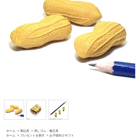
ホーム
>
筆記具
>
消しゴム・修正具
ホーム
>
プレゼントを探す
>
お子様向けギフト