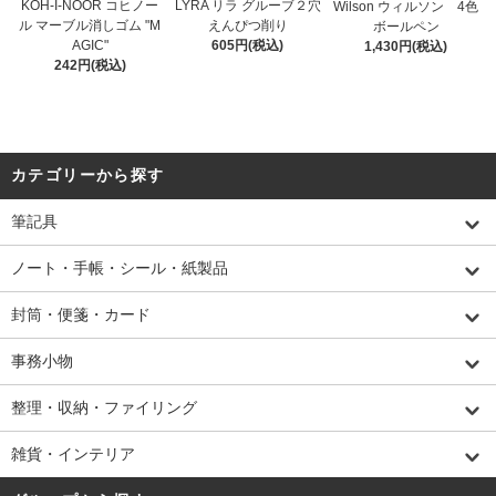
KOH-I-NOOR コヒノー
LYRA リラ グルーブ２穴
Wilson ウィルソン 4色
ル マーブル消しゴム "M
えんぴつ削り
ボールペン
AGIC"
605円(税込)
1,430円(税込)
242円(税込)
カテゴリーから探す
筆記具
ノート・手帳・シール・紙製品
封筒・便箋・カード
事務小物
整理・収納・ファイリング
雑貨・インテリア