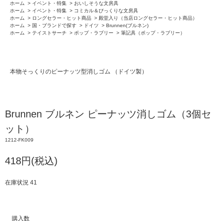
ホーム
>
イベント・特集
>
おいしそうな文房具
ホーム
>
イベント・特集
>
コミカル＆びっくりな文房具
ホーム
>
ロングセラー・ヒット商品
>
殿堂入り（当店ロングセラー・ヒット商品）
ホーム
>
国・ブランドで探す
>
ドイツ
>
Brunnen(ブルネン)
ホーム
>
テイストサーチ
>
ポップ・ラブリー
>
筆記具（ポップ・ラブリー）
本物そっくりのピーナッツ型消しゴム （ドイツ製）
Brunnen ブルネン ピーナッツ消しゴム（3個セ
ット）
1212-FK009
418円(税込)
在庫状況 41
購入数