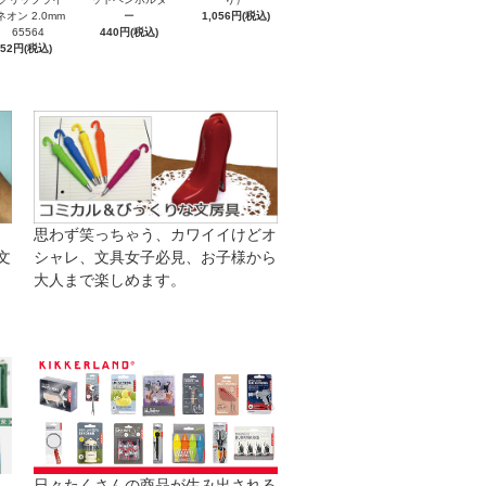
ネオン 2.0mm
ー
1,056円(税込)
65564
440円(税込)
352円(税込)
思わず笑っちゃう、カワイイけどオ
文
シャレ、文具女子必見、お子様から
大人まで楽しめます。
日々たくさんの商品が生み出される
。