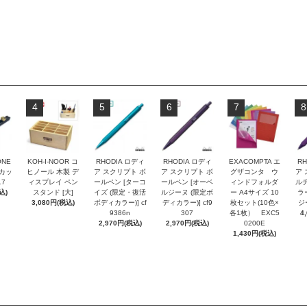
4
5
6
7
8
ONE
KOH-I-NOOR コ
RHODIA ロディ
RHODIA ロディ
EXACOMPTA エ
RH
トカッ
ヒノール 木製 デ
ア スクリプト ボ
ア スクリプト ボ
グザコンタ ウ
ア 
17
ィスプレイ ペン
ールペン [ターコ
ールペン [オーベ
ィンドフォルダ
ルチ
込)
スタンド [大]
イズ (限定・復活
ルジーヌ (限定ボ
ー A4サイズ 10
ラ
3,080円(税込)
ボディカラー)] cf
ディカラー)] cf9
枚セット(10色×
ジー
9386n
307
各1枚） EXC5
4
2,970円(税込)
2,970円(税込)
0200E
1,430円(税込)