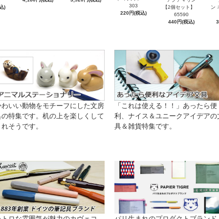
303
込)
【2個セット】
ン 
220円(税込)
65590
440円(税込)
かわいい動物をモチーフにした文房
「これは使える！！」あったら便
具の特集です。机の上を楽しくして
利、ナイス＆ユニークアイデアの
くれそうです。
具＆雑貨特集です。
レトロな雰囲気が魅力のカヴェコ。
パリ生まれのプロダクトブランド