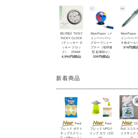
掛け時計 TICKY
MainPaper（メ
MainPape
TACKY CLOCK
インペーパー）
インペーパ
（ティッキー タ
グローブシャー
８色ボール
ッキー クロッ
プナー（地球儀
374円(税込
ク） 25688
型 鉛筆削り）
4,994円(税込)
330円(税込)
新着商品
Fred
Fred
C
フレッド ポテト
フレッド UFOク
SUI ココス
チップスクリッ
リップ カウ（CO
イスサック 
プ（4個セット）
W）
グ