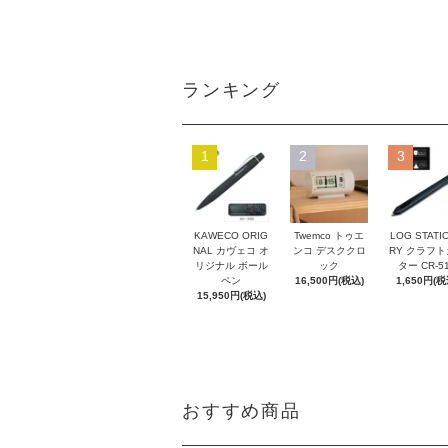
ランキング
1
2
3
KAWECO ORIG
Twemco トゥエ
LOG STATI
NAL カヴェコ オ
ンコ デスククロ
RY クラフ
リジナル ボール
ック
ター CR-5
ペン
16,500円(税込)
1,650円(税
15,950円(税込)
おすすめ商品