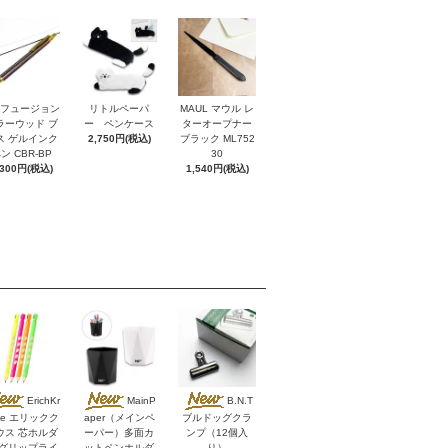
I フュージョン
リトルペーパ
MAUL マウル レ
ラーウッド ブ
ー ペンケース
ターオープナー
ス ゲルインク
2,750円(税込)
ブラック ML752
ン CBR-BP
30
,300円(税込)
1,540円(税込)
ErichKr
MainP
B.N.T
se エリックク
aper（メインペ
ブルドッグクラ
ウス 芯ホルダ
ーパー）多面カ
ンプ（12個入
 グリップライ
ットペンホルダ
り）