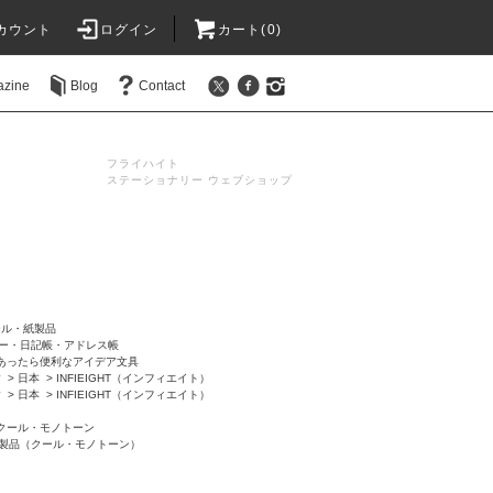
カウント
ログイン
カート(0)
azine
Blog
Contact
フライハイト
ステーショナリー ウェブショップ
ール・紙製品
ー・日記帳・アドレス帳
あったら便利なアイデア文具
す
>
日本
>
INFIEIGHT（インフィエイト）
す
>
日本
>
INFIEIGHT（インフィエイト）
クール・モノトーン
製品（クール・モノトーン）