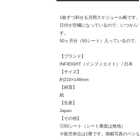
1枚ずつ剥せる月間スケジュール帳です
日付が空欄になっているので、いつから
す。
50ヶ月分（50シート）入っているの
【ブランド】
INFIEIGHT（インフィエイト） / 日本
【サイズ】
約210×148mm
【材質】
紙
【生産】
Japan
【その他】
◎50シート（シート裏面は無地）
※販売単位は1冊です。掲載写真のペン