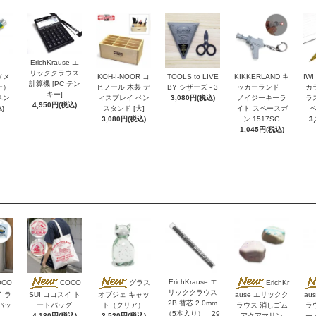
ErichKrause エ
リッククラウス
r（メ
KOH-I-NOOR コ
TOOLS to LIVE
KIKKERLAND キ
IW
計算機 [PC テン
ー）
ヒノール 木製 デ
BY シザーズ - 3
ッカーランド
カ
キー]
ペン
ィスプレイ ペン
3,080円(税込)
ノイジーキーラ
ラ
4,950円(税込)
)
スタンド [大]
イト スペースガ
ペ
3,080円(税込)
ン 1517SG
3
1,045円(税込)
ErichKrause エ
OCO
COCO
グラス
ErichKr
リッククラウス
イ ラ
SUI ココスイ ト
オブジェ キャッ
ause エリックク
au
2B 替芯 2.0mm
バッ
ートバッグ
ト（クリア）
ラウス 消しゴム
ラ
（5本入り） 29
4,180円(税込)
3,520円(税込)
アクアマリン
ー