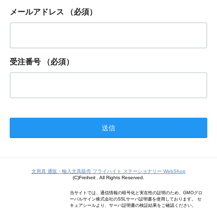
メールアドレス
（必須）
受注番号
（必須）
文房具 通販・輸入文具販売 フライハイト ステーショナリー WebShop
(C)Freiheit . All Rights Reserved.
当サイトでは、通信情報の暗号化と実在性の証明のため、GMOグロ
ーバルサイン株式会社のSSLサーバ証明書を使用しております。 セ
キュアシールより、サーバ証明書の検証結果をご確認ください。