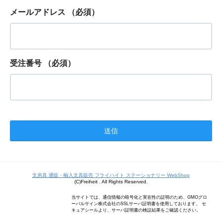
メールアドレス
（必須）
受注番号
（必須）
文房具 通販・輸入文具販売 フライハイト ステーショナリー WebShop
(C)Freiheit . All Rights Reserved.
当サイトでは、通信情報の暗号化と実在性の証明のため、GMOグロ
ーバルサイン株式会社のSSLサーバ証明書を使用しております。 セ
キュアシールより、サーバ証明書の検証結果をご確認ください。